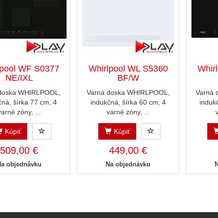
lpool WF S0377
Whirlpool WL S5360
Whir
NE/IXL
BF/W
 doska WHIRLPOOL,
Varná doska WHIRLPOOL,
Varná
čná, šírka 77 cm, 4
indukčná, šírka 60 cm, 4
induk
varné zóny, ...
varné zóny, ...
Kúpiť
Kúpiť
509,00 €
449,00 €
Na objednávku
Na objednávku