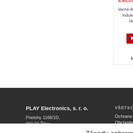
Elect
Varná 
induk
H
PLAY Electronics, s. r. o.
VŠETK
Ochrana 
Prielohy 1166/1D,
Obchodn
010 07 Žilina
Nastaven
INFOLINKA