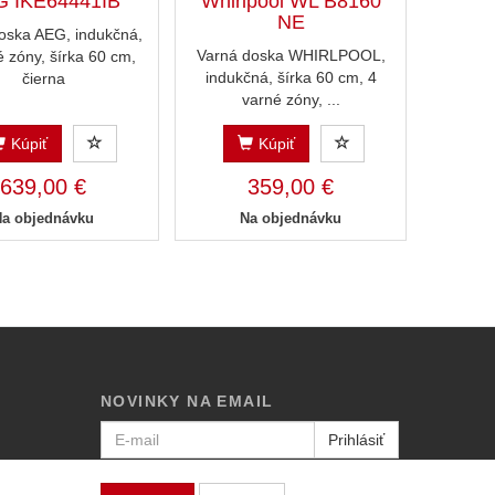
 IKE64441IB
Whirlpool WL B8160
NE
oska AEG, indukčná,
Varná doska WHIRLPOOL,
é zóny, šírka 60 cm,
indukčná, šírka 60 cm, 4
čierna
varné zóny, ...
Kúpiť
Kúpiť
639,00 €
359,00 €
Na objednávku
Na objednávku
NOVINKY NA EMAIL
Prihlásiť
Viac informácií o tejto službe