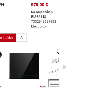
PH
579,00 €
Na objednávku
EIS62443
7332543637683
Electrolux
do košíka