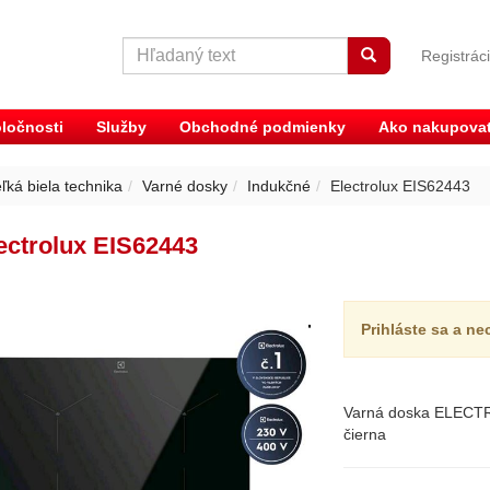
Registrác
ločnosti
Služby
Obchodné podmienky
Ako nakupova
ľká biela technika
Varné dosky
Indukčné
Electrolux EIS62443
ectrolux EIS62443
Prihláste sa a ne
Varná doska ELECTRO
čierna