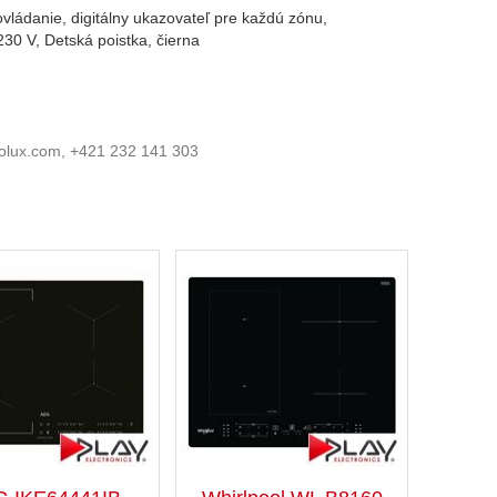
vládanie, digitálny ukazovateľ pre každú zónu,
0 V, Detská poistka, čierna
trolux.com, +421 232 141 303