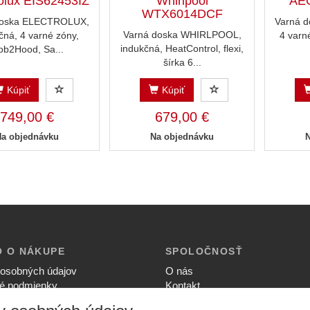
rolux EIS62453IZ
Whirlpool
AEG
WTX6014DCF
doska ELECTROLUX,
Varná d
Varná doska WHIRLPOOL,
čná, 4 varné zóny,
4 varn
indukčná, HeatControl, flexi,
ob2Hood, Sa...
šírka 6...
Kúpiť
Kúpiť
749,00 €
679,00 €
Na objednávku
Na objednávku
O O NÁKUPE
SPOLOČNOSŤ
osobných údajov
O nás
é podmienky
Kontakt
ia súkromia
Služby