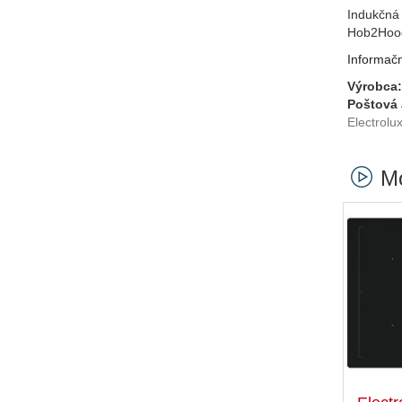
Indukčná 
Hob2Hood
Informačn
Výrobca:
Poštová 
Electrolu
Mo