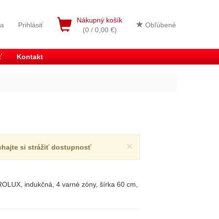
Nákupný košík
ia
Prihlásiť
Obľúbené
(0 / 0,00 €)
ť
Kontakt
×
chajte si strážiť dostupnosť
LUX, indukčná, 4 varné zóny, šírka 60 cm,