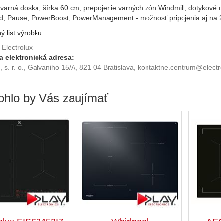
varná doska, šírka 60 cm, prepojenie varných zón Windmill, dotykové o
, Pause, PowerBoost, PowerManagement - možnosť pripojenia aj na 23
ý list výrobku
Electrolux
a elektronická adresa:
x, s. r. o., Galvaniho 15/A, 821 04 Bratislava, kontaktne.centrum@elec
hlo by Vás zaujímať