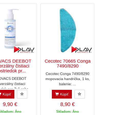
VACS DEEBOT
Cecotec 70665 Conga
erzálny čistiaci
7490/8290
striedok pr...
Cecotec Conga 7490/8290
OVACS DEEBOT
mopovacia handrička, 1 ks,
verzálny čistiaci
balenie: ...
edok pre 2v1 robo...
Kúpiť
Kúpiť
9,90 €
8,90 €
Skladom: Áno
Skladom: Áno