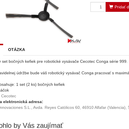
Pridať 
OTÁZKA
y set bočných kefiek pre robotické vysávače Cecotec Conga série 999.
avidelnej údržbe bude váš robotický vysávač Conga pracovať s maxi
bsahuje: 1 set (2 ks) bočných kefiek
sáčok
Cecotec
a elektronická adresa:
nnovaciones S.L., Avda. Reyes Católicos 60, 46910 Alfafar (Valencia)
hlo by Vás zaujímať