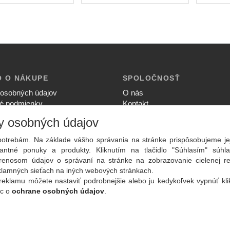
O O NÁKUPE
SPOLOČNOSŤ
osobných údajov
O nás
é podmienky
Kontakt
ia súkromia
Služby
y osobných údajov
upovať
Aktuality
ný poriadok
otrebám. Na základe vášho správania na stránke prispôsobujeme je
ntné ponuky a produkty. Kliknutím na tlačidlo "Súhlasím" súhla
renosom údajov o správaní na stránke na zobrazovanie cielenej r
eklamných sieťach na iných webových stránkach.
reklamu môžete nastaviť podrobnejšie alebo ju kedykoľvek vypnúť kl
ac o
ochrane osobných údajov
.
Copyright
2026 ©
PLAY Electronics