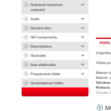
Robotické bazénové
vysávače
Audio
Domáce kino
HiFi komponenty
POPIS
Reproduktory
Origináln
Slúchadlá
Vďaka pr
Auto elektronika
Balenie o
Prepojovacie káble
Balenie: 
Výrobca:
Vysokotlakové čističe
Poštová 
Cecotec I
Mo