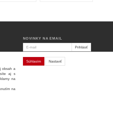
NOVINKY NA EMAIL
Prihlásiť
Viac informácií o tejto službe
Súhlasím
Nastaviť
j obsah a
síte aj s
eklamy na
iknutím na