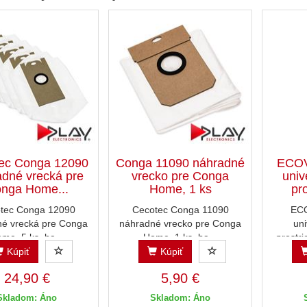
ec Conga 12090
Conga 11090 náhradné
ECO
dné vrecká pre
vrecko pre Conga
univ
nga Home...
Home, 1 ks
pro
tec Conga 12090
Cecotec Conga 11090
EC
é vrecká pre Conga
náhradné vrecko pre Conga
uni
me, 5 ks, ba...
Home, 1 ks, ba...
prostri
Kúpiť
Kúpiť
24,90 €
5,90 €
Skladom: Áno
Skladom: Áno