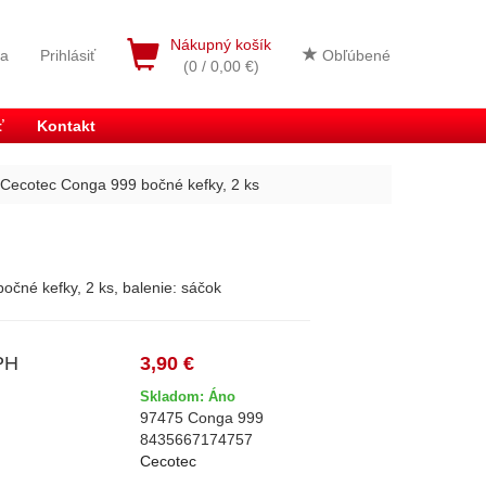
Nákupný košík
ia
Prihlásiť
Obľúbené
(0 / 0,00 €)
ť
Kontakt
Cecotec Conga 999 bočné kefky, 2 ks
čné kefky, 2 ks, balenie: sáčok
PH
3,90 €
Skladom: Áno
97475 Conga 999
8435667174757
Cecotec