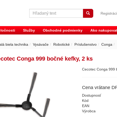
Registrác
ločnosti
Služby
Obchodné podmienky
Ako nakupova
lá biela technika
Vysávače
Robotické
Príslušenstvo
Conga
cotec Conga 999 bočné kefky, 2 ks
Cecotec Conga 999 bo
Cena vrátane D
Dostupnosť
Kód
EAN
Výrobca