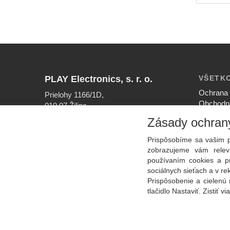
PLAY Electronics, s. r. o.
VŠETK
Ochrana 
Prielohy 1166/1D,
Obchodn
010 07 Žilina
Nastaven
Zásady ochran
INFOLINKA
Ako nak
041/56 40 756
Reklamač
Prispôsobíme sa vašim p
EMAIL
zobrazujeme vám releva
info@play.sk
používaním cookies a p
sociálnych sieťach a v r
Prispôsobenie a cielenú 
tlačidlo Nastaviť. Zistiť vi