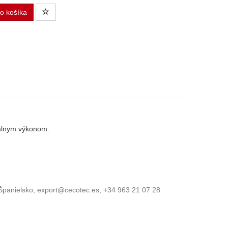
do košíka
málnym výkonom.
, Španielsko, export@cecotec.es, +34 963 21 07 28