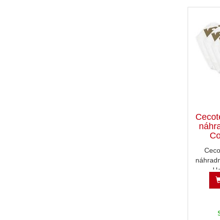
Cecot
náhra
Co
Ceco
náhradn
Ho