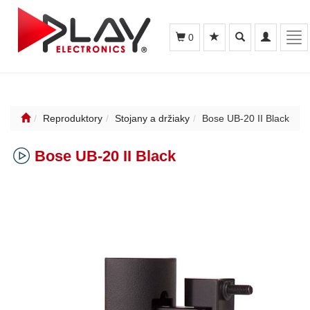
Toggle
Toggle
Tog
0
search
navigation
nav
Reproduktory
Stojany a držiaky
Bose UB-20 II Black
Bose UB-20 II Black