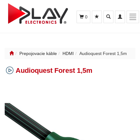
Toggle
Toggle
Tog
0
search
navigation
nav
Prepojovacie káble
HDMI
Audioquest Forest 1,5m
Audioquest Forest 1,5m