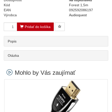
Dostupnosť
Na objednávku
Kód
Forest 1,5m
EAN
092592086197
Výrobca
Audioquest
Pridať do košíka
Popis
Otázka
Mohlo by Vás zaujímať