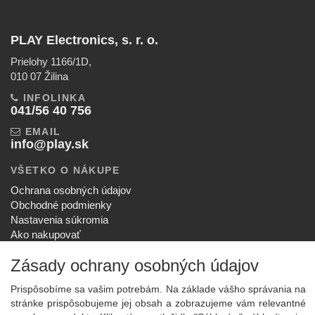
PLAY Electronics, s. r. o.
Prielohy 1166/1D,
010 07 Žilina
INFOLINKA
041/56 40 756
EMAIL
info@play.sk
VŠETKO O NÁKUPE
Ochrana osobných údajov
Obchodné podmienky
Nastavenia súkromia
Ako nakupovať
Reklamačný poriadok
Zásady ochrany osobných údajov
SPOLOČNOSŤ
O nás
Prispôsobíme sa vašim potrebám. Na základe vášho správania na
Kontakt
stránke prispôsobujeme jej obsah a zobrazujeme vám relevantné