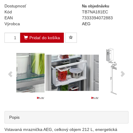
Dostupnosť
Na objednávku
Kód
TB7NA181EC
EAN
7333394072883
Výrobca
AEG
Pridať do košíka
Popis
Vstavaná mraznička AEG, celkový objem 212 L, energetická