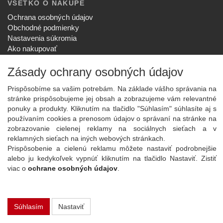
VŠETKO O NÁKUPE
Ochrana osobných údajov
Obchodné podmienky
Nastavenia súkromia
Ako nakupovať
Reklamačný poriadok
Zásady ochrany osobných údajov
SPOLOČNOSŤ
O nás
Prispôsobíme sa vašim potrebám. Na základe vášho správania na
Kontakt
stránke prispôsobujeme jej obsah a zobrazujeme vám relevantné
Služby
ponuky a produkty. Kliknutím na tlačidlo "Súhlasím" súhlasíte aj s
Aktuality
používaním cookies a prenosom údajov o správaní na stránke na
zobrazovanie cielenej reklamy na sociálnych sieťach a v
NOVINKY NA EMAIL
reklamných sieťach na iných webových stránkach.
Prispôsobenie a cielenú reklamu môžete nastaviť podrobnejšie
Prihlásiť
alebo ju kedykoľvek vypnúť kliknutím na tlačidlo Nastaviť. Zistiť
Viac informácií o tejto službe
viac o
ochrane osobných údajov
.
Copyright
2026 ©
PLAY Electronics
Súhlasím
Nastaviť