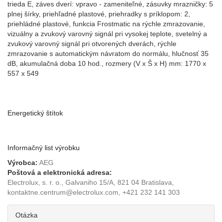
trieda E, záves dverí: vpravo - zameniteľné, zásuvky mrazničky: 5
plnej šírky, priehľadné plastové, priehradky s príklopom: 2,
priehládné plastové, funkcia Frostmatic na rýchle zmrazovanie,
vizuálny a zvukový varovný signál pri vysokej teplote, svetelný a
zvukový varovný signál pri otvorených dverách, rýchle
zmrazovanie s automatickým návratom do normálu, hlučnosť 35
dB, akumulačná doba 10 hod., rozmery (V x Š x H) mm: 1770 x
557 x 549
Energetický štítok
Informačný list výrobku
Výrobca:
AEG
Poštová a elektronická adresa:
Electrolux, s. r. o., Galvaniho 15/A, 821 04 Bratislava,
kontaktne.centrum@electrolux.com, +421 232 141 303
Otázka