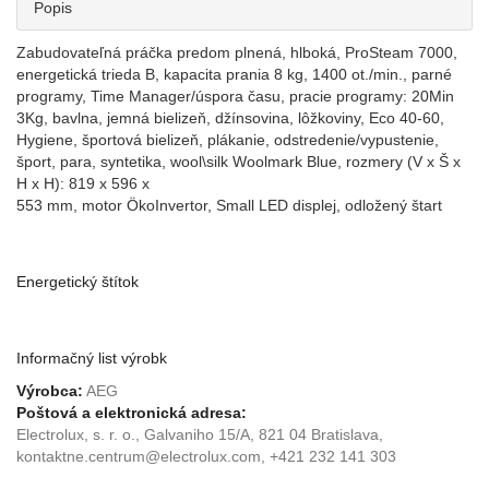
Popis
Zabudovateľná práčka predom plnená, hlboká, ProSteam 7000,
energetická trieda B, kapacita prania 8 kg, 1400 ot./min., parné
programy, Time Manager/úspora času, pracie programy: 20Min
3Kg, bavlna, jemná bielizeň, džínsovina, lôžkoviny, Eco 40-60,
Hygiene, športová bielizeň, plákanie, odstredenie/vypustenie,
šport, para, syntetika, wool\silk Woolmark Blue, rozmery (V x Š x
H x H): 819 x 596 x
553 mm, motor ÖkoInvertor, Small LED displej, odložený štart
Energetický štítok
Informačný list výrobk
Výrobca:
AEG
Poštová a elektronická adresa:
Electrolux, s. r. o., Galvaniho 15/A, 821 04 Bratislava,
kontaktne.centrum@electrolux.com, +421 232 141 303