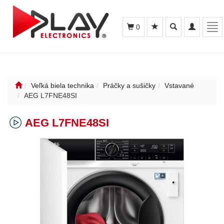
Toggle
Toggle
Tog
0
search
navigation
nav
Veľká biela technika
Práčky a sušičky
Vstavané
AEG L7FNE48SI
AEG L7FNE48SI