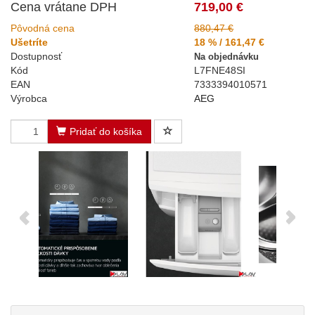
Cena vrátane DPH
719,00 €
Pôvodná cena
880,47 €
Ušetríte
18 % / 161,47 €
Dostupnosť
Na objednávku
Kód
L7FNE48SI
EAN
7333394010571
Výrobca
AEG
Pridať do košíka