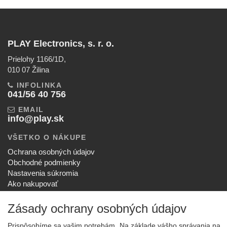
PLAY Electronics, s. r. o.
Prielohy 1166/1D,
010 07 Žilina
INFOLINKA
041/56 40 756
EMAIL
info@play.sk
VŠETKO O NÁKUPE
Ochrana osobných údajov
Obchodné podmienky
Nastavenia súkromia
Ako nakupovať
Reklamačný poriadok
Zásady ochrany osobných údajov
SPOLOČNOSŤ
O nás
Prispôsobíme sa vašim potrebám. Na základe vášho správania na