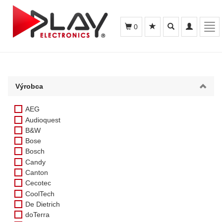
Toggle
Toggle
Tog
0
search
navigation
navi
Výrobca
AEG
Audioquest
B&W
Bose
Bosch
Candy
Canton
Cecotec
CoolTech
De Dietrich
doTerra