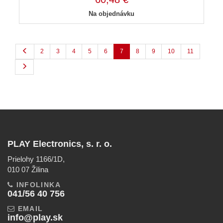
Na objednávku
2
3
4
5
6
7
8
9
10
11
PLAY Electronics, s. r. o.
Prielohy 1166/1D,
010 07 Žilina
INFOLINKA
041/56 40 756
EMAIL
info@play.sk