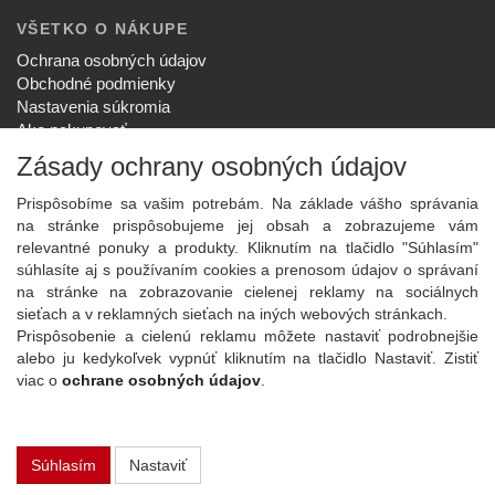
VŠETKO O NÁKUPE
Ochrana osobných údajov
Obchodné podmienky
Nastavenia súkromia
Ako nakupovať
Reklamačný poriadok
Zásady ochrany osobných údajov
SPOLOČNOSŤ
Prispôsobíme sa vašim potrebám. Na základe vášho správania
O nás
na stránke prispôsobujeme jej obsah a zobrazujeme vám
Kontakt
relevantné ponuky a produkty. Kliknutím na tlačidlo "Súhlasím"
Služby
súhlasíte aj s používaním cookies a prenosom údajov o správaní
Aktuality
na stránke na zobrazovanie cielenej reklamy na sociálnych
sieťach a v reklamných sieťach na iných webových stránkach.
NOVINKY NA EMAIL
Prispôsobenie a cielenú reklamu môžete nastaviť podrobnejšie
Prihlásiť
alebo ju kedykoľvek vypnúť kliknutím na tlačidlo Nastaviť. Zistiť
viac o
ochrane osobných údajov
.
Viac informácií o tejto službe
Súhlasím
Nastaviť
Copyright
2026 ©
PLAY Electronics