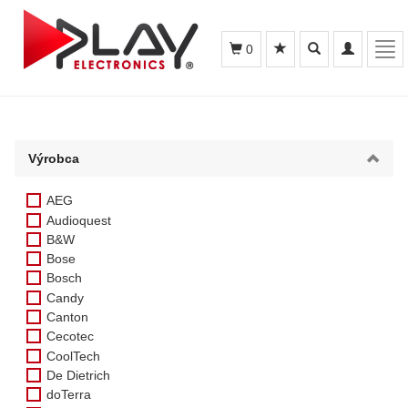
Toggle
Toggle
Tog
0
search
navigation
navi
Výrobca
AEG
Audioquest
B&W
Bose
Bosch
Candy
Canton
Cecotec
CoolTech
De Dietrich
doTerra