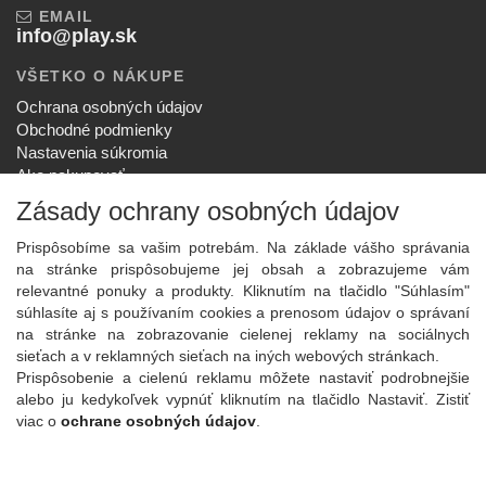
EMAIL
info@play.sk
VŠETKO O NÁKUPE
Ochrana osobných údajov
Obchodné podmienky
Nastavenia súkromia
Ako nakupovať
Reklamačný poriadok
Zásady ochrany osobných údajov
SPOLOČNOSŤ
Prispôsobíme sa vašim potrebám. Na základe vášho správania
O nás
na stránke prispôsobujeme jej obsah a zobrazujeme vám
Kontakt
relevantné ponuky a produkty. Kliknutím na tlačidlo "Súhlasím"
Služby
súhlasíte aj s používaním cookies a prenosom údajov o správaní
Aktuality
na stránke na zobrazovanie cielenej reklamy na sociálnych
sieťach a v reklamných sieťach na iných webových stránkach.
NOVINKY NA EMAIL
Prispôsobenie a cielenú reklamu môžete nastaviť podrobnejšie
Prihlásiť
alebo ju kedykoľvek vypnúť kliknutím na tlačidlo Nastaviť. Zistiť
viac o
ochrane osobných údajov
.
Viac informácií o tejto službe