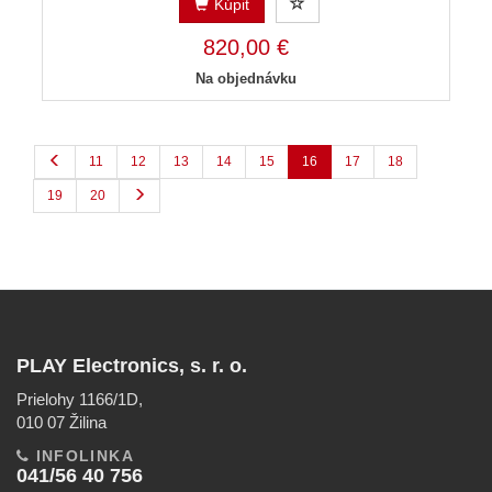
Kúpiť
820,00 €
Na objednávku
11
12
13
14
15
16
17
18
19
20
PLAY Electronics, s. r. o.
Prielohy 1166/1D,
010 07 Žilina
INFOLINKA
041/56 40 756