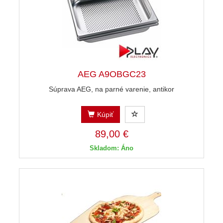
AEG A9OBGC23
Súprava AEG, na parné varenie, antikor
Kúpiť
89,00 €
Skladom: Áno