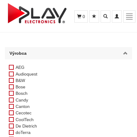
Toggle
Toggle
Tog
0
search
navigation
navi
Výrobca
AEG
Audioquest
B&W
Bose
Bosch
Candy
Canton
Cecotec
CoolTech
De Dietrich
doTerra