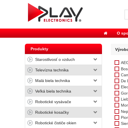
O spo
Produkty
Výrob
Starostlivosť o vzduch
AE
Bos
Televízna technika
Can
Malá biela technika
De 
Elec
Veľká biela technika
Gor
Lie
Robotické vysávače
Mon
Nep
Robotické kosačky
Pio
Robotické čističe okien
Sie