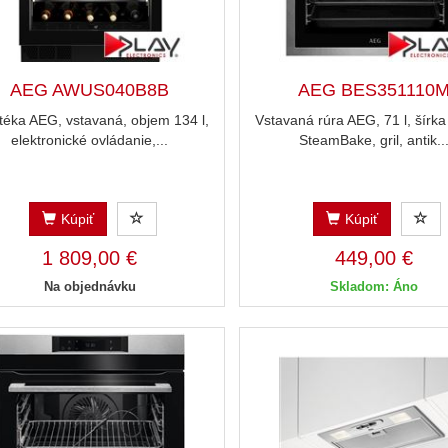
AEG AWUS040B8B
AEG BES351110
téka AEG, vstavaná, objem 134 l,
Vstavaná rúra AEG, 71 l, šírka
elektronické ovládanie,...
SteamBake, gril, antik..
Kúpiť
Kúpiť
1 809,00 €
449,00 €
Na objednávku
Skladom: Áno