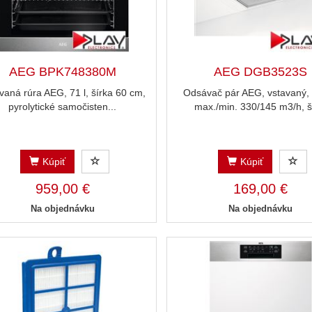
AEG BPK748380M
AEG DGB3523S
vaná rúra AEG, 71 l, šírka 60 cm,
Odsávač pár AEG, vstavaný,
pyrolytické samočisten...
max./min. 330/145 m3/h, ší
Kúpiť
Kúpiť
959,00 €
169,00 €
Na objednávku
Na objednávku