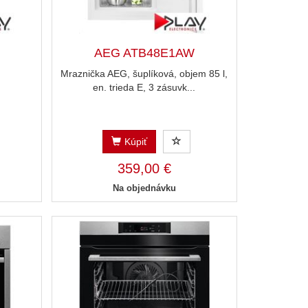
AEG ATB48E1AW
Mraznička AEG, šuplíková, objem 85 l,
en. trieda E, 3 zásuvk...
Kúpiť
359,00 €
Na objednávku