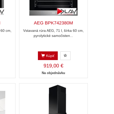
M
AEG BPK742380M
 60 cm,
Vstavaná rúra AEG, 71 l, šírka 60 cm,
.
pyrolytické samočisten...
Kúpiť
919,00 €
Na objednávku