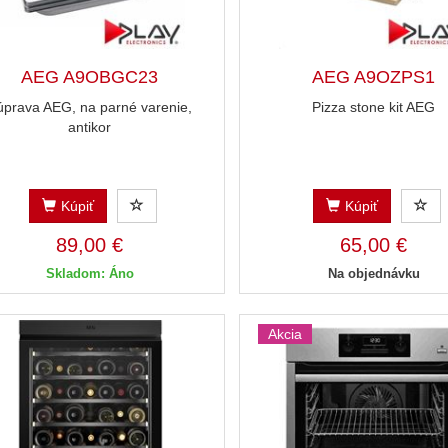
AEG A9OBGC23
AEG A9OZPS1
úprava AEG, na parné varenie,
Pizza stone kit AEG
antikor
Kúpiť
Kúpiť
89,00 €
65,00 €
Skladom: Áno
Na objednávku
Akcia