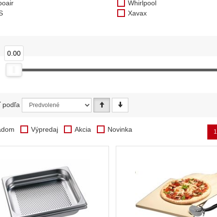
boair
Whirlpool
S
Xavax
0.00
ť podľa
adom
Výpredaj
Akcia
Novinka
1