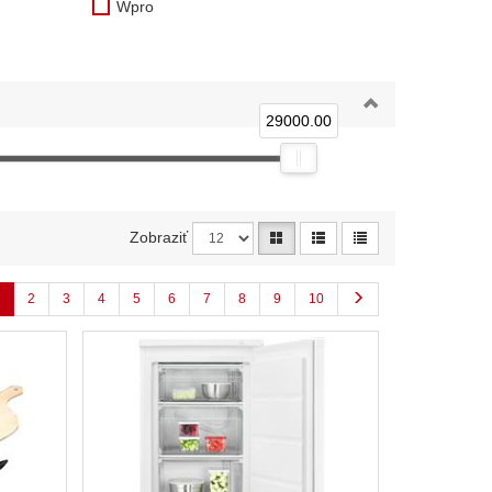
Wpro
29000.00
Zobraziť
2
3
4
5
6
7
8
9
10