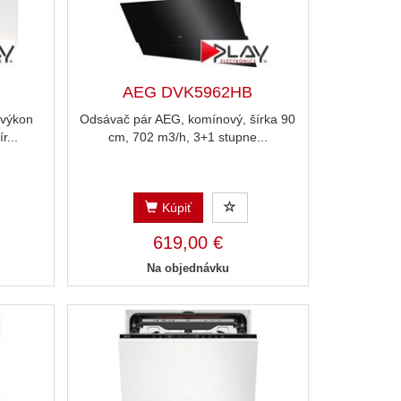
AEG DVK5962HB
 výkon
Odsávač pár AEG, komínový, šírka 90
r...
cm, 702 m3/h, 3+1 stupne...
Kúpiť
619,00 €
Na objednávku