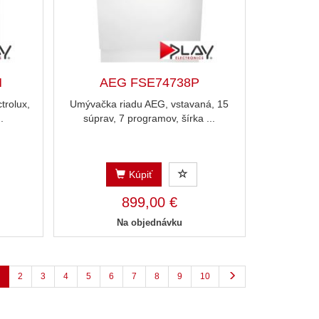
M
AEG FSE74738P
trolux,
Umývačka riadu AEG, vstavaná, 15
.
súprav, 7 programov, šírka ...
Kúpiť
899,00 €
Na objednávku
2
3
4
5
6
7
8
9
10