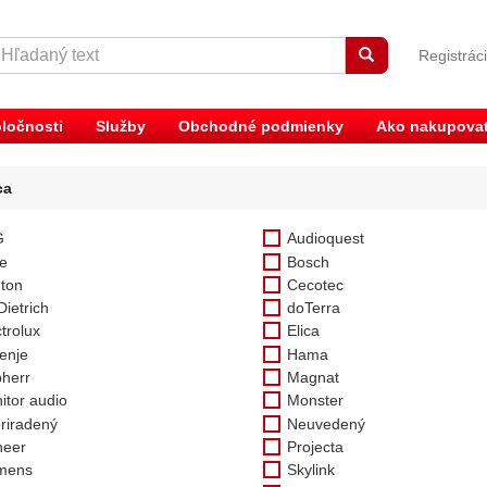
Registrác
ločnosti
Služby
Obchodné podmienky
Ako nakupova
ca
G
Audioquest
e
Bosch
ton
Cecotec
Dietrich
doTerra
trolux
Elica
enje
Hama
bherr
Magnat
itor audio
Monster
riradený
Neuvedený
neer
Projecta
mens
Skylink