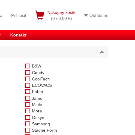
Nákupný košík
ia
Prihlásiť
Obľúbené
(0 / 0,00 €)
ť
Kontakt
B&W
Candy
CoolTech
ECOVACS
Faber
Jamo
Miele
Mora
Onkyo
Samsung
Stadler Form