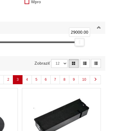
Wpro
29000.00
Zobraziť
2
3
4
5
6
7
8
9
10