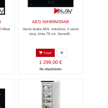
B
AEG NIH85M30AB
00 Meal
Varná doska AEG, indukčná, 4 varné
..
zóny, šírka 78 cm, SenseB...
Kúpiť
1 299,00 €
Na objednávku