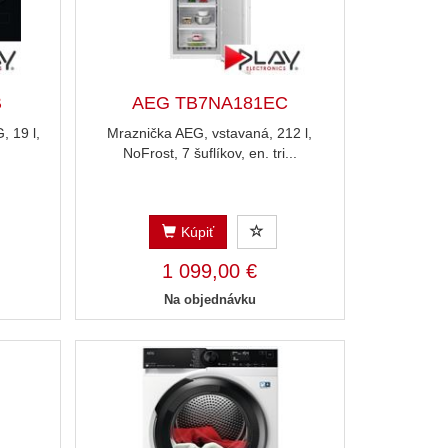
B
AEG TB7NA181EC
, 19 l,
Mraznička AEG, vstavaná, 212 l,
NoFrost, 7 šuflíkov, en. tri...
Kúpiť
1 099,00 €
Na objednávku