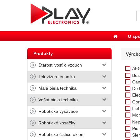
O spo
Produkty
Výrob
Starostlivosť o vzduch
AE
Bos
Televízna technika
Can
Malá biela technika
De 
Elec
Veľká biela technika
Gor
Lie
Robotické vysávače
Mon
Nep
Robotické kosačky
Pio
Robotické čističe okien
Sie