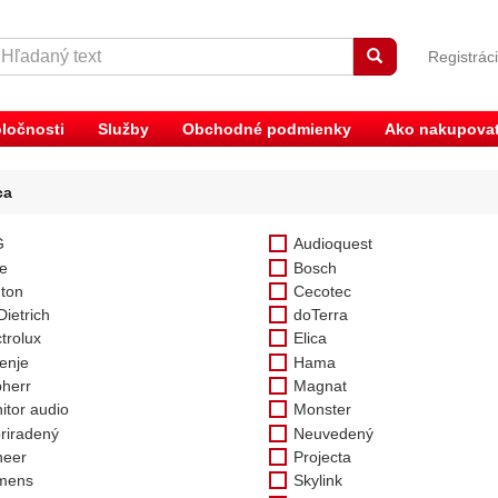
Registrác
ločnosti
Služby
Obchodné podmienky
Ako nakupova
ca
G
Audioquest
e
Bosch
ton
Cecotec
Dietrich
doTerra
trolux
Elica
enje
Hama
bherr
Magnat
itor audio
Monster
riradený
Neuvedený
neer
Projecta
mens
Skylink