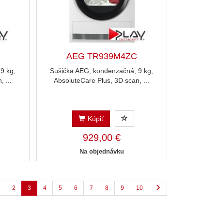
AEG TR939M4ZC
9 kg,
Sušička AEG, kondenzačná, 9 kg,
 ...
AbsoluteCare Plus, 3D scan, ...
Kúpiť
929,00 €
Na objednávku
2
3
4
5
6
7
8
9
10