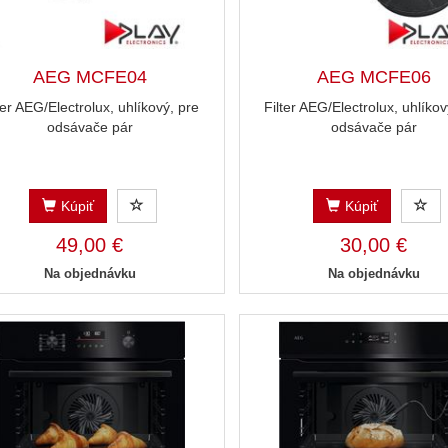
AEG MCFE04
AEG MCFE06
ter AEG/Electrolux, uhlíkový, pre
Filter AEG/Electrolux, uhlíkov
odsávače pár
odsávače pár
Kúpiť
Kúpiť
49,00 €
30,00 €
Na objednávku
Na objednávku