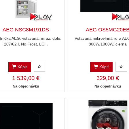
AEG NSC8M191DS
AEG OS5MG20E
dnička AEG, vstavaná, mraz. dole,
Vstavaná mikrovlnná rúra AEG
207/62 l, No Frost, LC...
800W/1000W, čierna
Kúpiť
Kúpiť
1 539,00 €
329,00 €
Na objednávku
Na objednávku