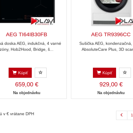
AEG TI64IB30FB
AEG TR9396CC
ná doska AEG, indukčná, 4 varné
Sušička AEG, kondenzačná, 
zóny, Hob2Hood, Bridge, š...
AbsoluteCare Plus, 3D scan,
Kúpiť
Kúpiť
659,00 €
929,00 €
Na objednávku
Na objednávku
ú v € vrátane DPH
1