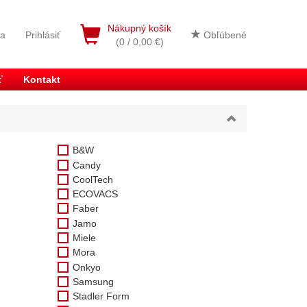
Nákupný košík
ia
Prihlásiť
Obľúbené
(0 / 0,00 €)
ť
Kontakt
B&W
Candy
CoolTech
ECOVACS
Faber
Jamo
Miele
Mora
Onkyo
Samsung
Stadler Form