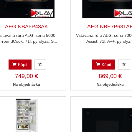
AEG NBA5P43AK
AEG NBE7P631A
stavaná rúra AEG, séria 5000
Vstavaná rúra AEG, séria 70
rroundCook, 71l, pyrolýza, S...
Assist, 71l, A++, pyrolýz.
Kúpiť
Kúpiť
749,00 €
869,00 €
Na objednávku
Na objednávku