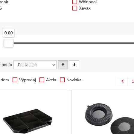
boair
Whirlpool
S
Xavax
0.00
ť podľa
adom
Výpredaj
Akcia
Novinka
1