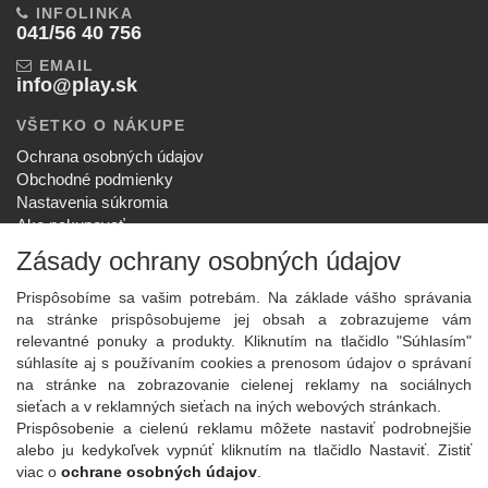
INFOLINKA
041/56 40 756
EMAIL
info@play.sk
VŠETKO O NÁKUPE
Ochrana osobných údajov
Obchodné podmienky
Nastavenia súkromia
Ako nakupovať
Reklamačný poriadok
Zásady ochrany osobných údajov
SPOLOČNOSŤ
Prispôsobíme sa vašim potrebám. Na základe vášho správania
O nás
na stránke prispôsobujeme jej obsah a zobrazujeme vám
Kontakt
relevantné ponuky a produkty. Kliknutím na tlačidlo "Súhlasím"
Služby
súhlasíte aj s používaním cookies a prenosom údajov o správaní
Aktuality
na stránke na zobrazovanie cielenej reklamy na sociálnych
sieťach a v reklamných sieťach na iných webových stránkach.
NOVINKY NA EMAIL
Prispôsobenie a cielenú reklamu môžete nastaviť podrobnejšie
Prihlásiť
alebo ju kedykoľvek vypnúť kliknutím na tlačidlo Nastaviť. Zistiť
viac o
ochrane osobných údajov
.
Viac informácií o tejto službe