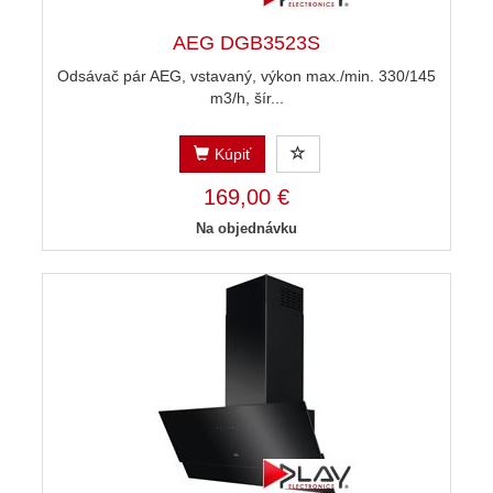
AEG DGB3523S
Odsávač pár AEG, vstavaný, výkon max./min. 330/145
m3/h, šír...
Kúpiť
169,00 €
Na objednávku