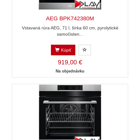
AEG BPK742380M
Vstavaná rúra AEG, 71 l, šírka 60 cm, pyrolytické
samočisten...
Kúpiť
919,00 €
Na objednávku