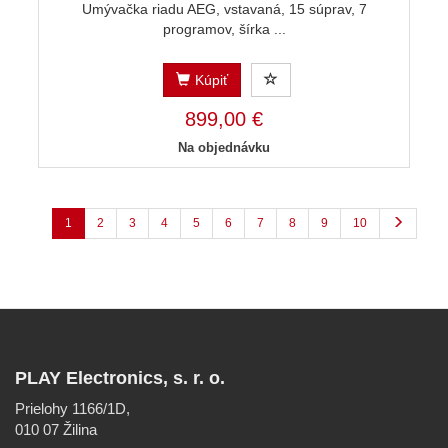
Umývačka riadu AEG, vstavaná, 15 súprav, 7
programov, šírka ...
Kúpiť
899,00 €
Na objednávku
1
2
3
4
5
6
7
8
9
10
PLAY Electronics, s. r. o.
Prielohy 1166/1D,
010 07 Žilina