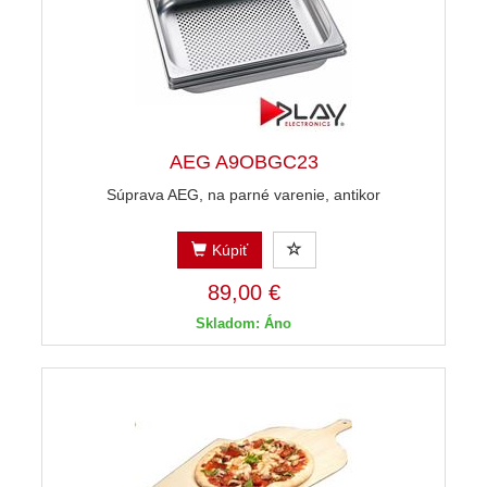
AEG A9OBGC23
Súprava AEG, na parné varenie, antikor
Kúpiť
89,00 €
Skladom: Áno