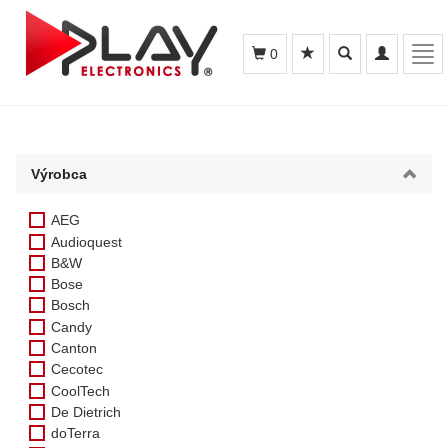
Toggle
Toggle
Tog
0
search
navigation
navi
Výrobca
AEG
Audioquest
B&W
Bose
Bosch
Candy
Canton
Cecotec
CoolTech
De Dietrich
doTerra