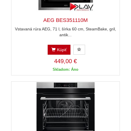
AEG BES351110M
Vstavaná rúra AEG, 71 l, šírka 60 cm, SteamBake, gril,
antik...
Kúpiť
449,00 €
Skladom: Áno