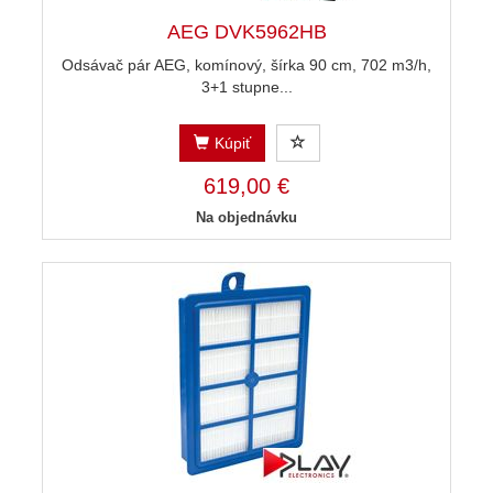
AEG DVK5962HB
Odsávač pár AEG, komínový, šírka 90 cm, 702 m3/h,
3+1 stupne...
Kúpiť
619,00 €
Na objednávku