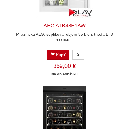
AEG ATB48E1AW
Mraznička AEG, šuplíková, objem 85 l, en. trieda E, 3
zásuvk...
Kúpiť
359,00 €
Na objednávku