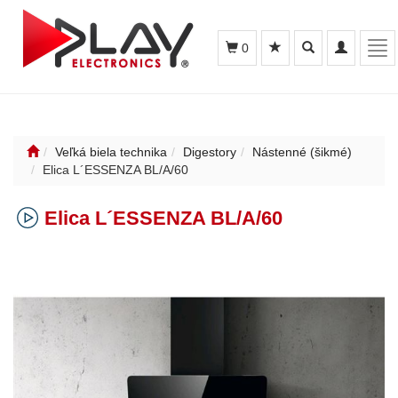
Toggle
Toggle
Tog
0
search
navigation
nav
Veľká biela technika
Digestory
Nástenné (šikmé)
Elica L´ESSENZA BL/A/60
Elica L´ESSENZA BL/A/60