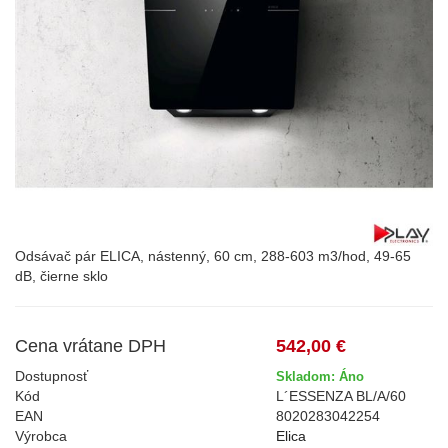
Odsávač pár ELICA, nástenný, 60 cm, 288-603 m3/hod, 49-65
dB, čierne sklo
Cena vrátane DPH
542,00 €
Dostupnosť
Skladom: Áno
Kód
L´ESSENZA BL/A/60
EAN
8020283042254
Výrobca
Elica