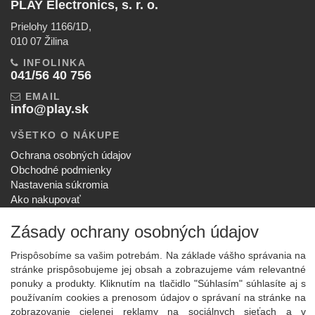
PLAY Electronics, s. r. o.
Prielohy 1166/1D,
010 07 Žilina
INFOLINKA
041/56 40 756
EMAIL
info@play.sk
VŠETKO O NÁKUPE
Ochrana osobných údajov
Obchodné podmienky
Nastavenia súkromia
Ako nakupovať
Reklamačný poriadok
Zásady ochrany osobných údajov
SPOLOČNOSŤ
O nás
Prispôsobíme sa vašim potrebám. Na základe vášho správania na
Kontakt
stránke prispôsobujeme jej obsah a zobrazujeme vám relevantné
Služby
ponuky a produkty. Kliknutím na tlačidlo "Súhlasím" súhlasíte aj s
Aktuality
používaním cookies a prenosom údajov o správaní na stránke na
zobrazovanie cielenej reklamy na sociálnych sieťach a v