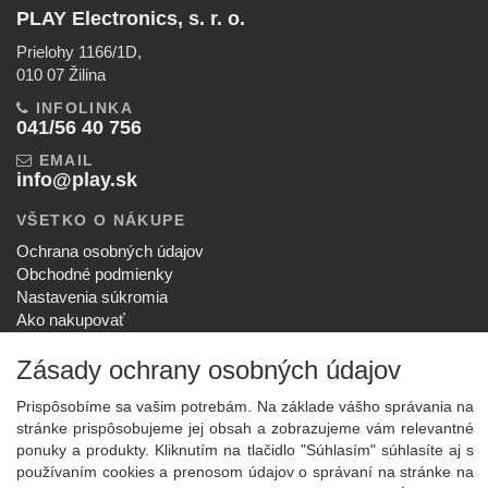
PLAY Electronics, s. r. o.
Prielohy 1166/1D,
010 07 Žilina
INFOLINKA
041/56 40 756
EMAIL
info@play.sk
VŠETKO O NÁKUPE
Ochrana osobných údajov
Obchodné podmienky
Nastavenia súkromia
Ako nakupovať
Reklamačný poriadok
Zásady ochrany osobných údajov
SPOLOČNOSŤ
O nás
Prispôsobíme sa vašim potrebám. Na základe vášho správania na
Kontakt
stránke prispôsobujeme jej obsah a zobrazujeme vám relevantné
Služby
ponuky a produkty. Kliknutím na tlačidlo "Súhlasím" súhlasíte aj s
Aktuality
používaním cookies a prenosom údajov o správaní na stránke na