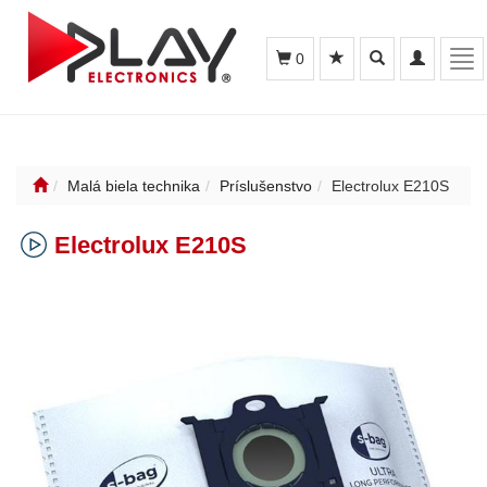
Toggle
Toggle
Tog
0
search
navigation
nav
Malá biela technika
Príslušenstvo
Electrolux E210S
Electrolux E210S