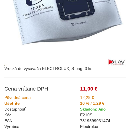
Vrecká do vysávača ELECTROLUX, S-bag, 3 ks
Cena vrátane DPH
11,00 €
Pôvodná cena
12,29 €
Ušetríte
10 % / 1,29 €
Dostupnosť
Skladom: Áno
Kód
E210S
EAN
7319599031474
Výrobca
Electrolux