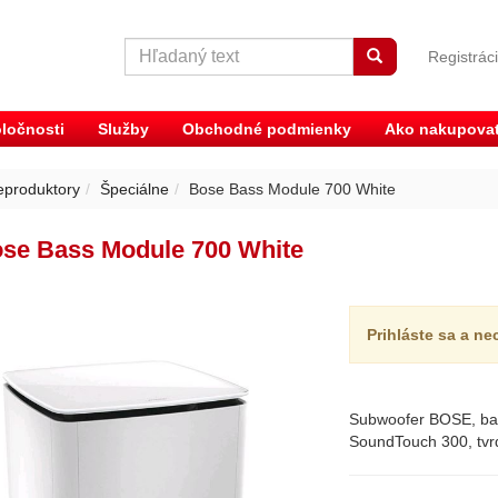
Registrác
ločnosti
Služby
Obchodné podmienky
Ako nakupova
eproduktory
Špeciálne
Bose Bass Module 700 White
se Bass Module 700 White
Prihláste sa a ne
Subwoofer BOSE, ba
SoundTouch 300, tvrd