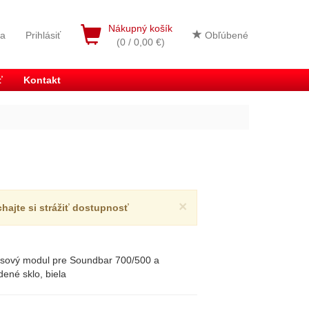
Nákupný košík
ia
Prihlásiť
Obľúbené
(0 / 0,00 €)
ť
Kontakt
×
chajte si strážiť dostupnosť
sový modul pre Soundbar 700/500 a
ené sklo, biela