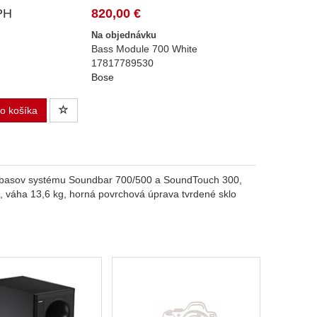
PH
820,00 €
Na objednávku
Bass Module 700 White
17817789530
Bose
do košíka
e basov systému Soundbar 700/500 a SoundTouch 300,
, váha 13,6 kg, horná povrchová úprava tvrdené sklo