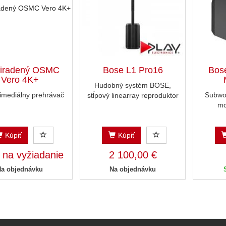
iradený OSMC
Bose L1 Pro16
Bos
Vero 4K+
Hudobný systém BOSE,
imediálny prehrávač
Subwo
stĺpový linearray reproduktor
mo
Kúpiť
Kúpiť
 na vyžiadanie
2 100,00 €
Na objednávku
Na objednávku