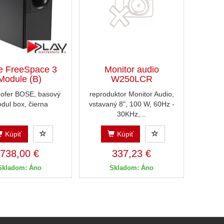
e FreeSpace 3
Monitor audio
Module (B)
W250LCR
ofer BOSE, basový
reproduktor Monitor Audio,
dul box, čierna
vstavaný 8", 100 W, 60Hz -
30KHz,...
Kúpiť
Kúpiť
738,00 €
337,23 €
Skladom: Áno
Skladom: Áno