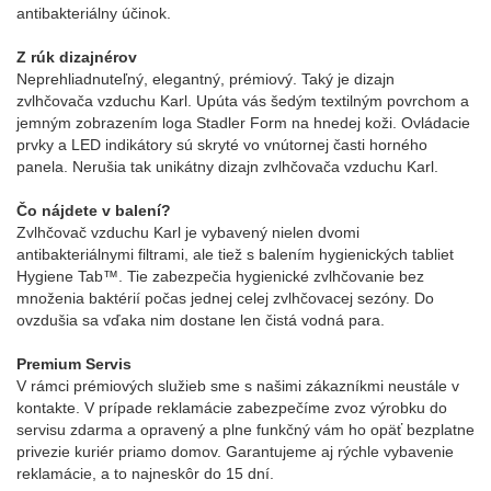
antibakteriálny účinok.
Z rúk dizajnérov
Neprehliadnuteľný, elegantný, prémiový. Taký je dizajn
zvlhčovača vzduchu Karl. Upúta vás šedým textilným povrchom a
jemným zobrazením loga Stadler Form na hnedej koži. Ovládacie
prvky a LED indikátory sú skryté vo vnútornej časti horného
panela. Nerušia tak unikátny dizajn zvlhčovača vzduchu Karl.
Čo nájdete v balení?
Zvlhčovač vzduchu Karl je vybavený nielen dvomi
antibakteriálnymi filtrami, ale tiež s balením hygienických tabliet
Hygiene Tab™. Tie zabezpečia hygienické zvlhčovanie bez
množenia baktérií počas jednej celej zvlhčovacej sezóny. Do
ovzdušia sa vďaka nim dostane len čistá vodná para.
Premium Servis
V rámci prémiových služieb sme s našimi zákazníkmi neustále v
kontakte. V prípade reklamácie zabezpečíme zvoz výrobku do
servisu zdarma a opravený a plne funkčný vám ho opäť bezplatne
privezie kuriér priamo domov. Garantujeme aj rýchle vybavenie
reklamácie, a to najneskôr do 15 dní.