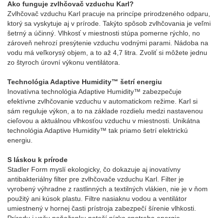
Ako funguje zvlhčovač vzduchu Karl?
Zvlhčovač vzduchu Karl pracuje na princípe prirodzeného odparu,
ktorý sa vyskytuje aj v prírode. Takýto spôsob zvlhčovania je veľmi
šetrný a účinný. Vlhkosť v miestnosti stúpa pomerne rýchlo, no
zároveň nehrozí presýtenie vzduchu vodnými parami. Nádoba na
vodu má veľkorysý objem, a to až 4,7 litra. Zvoliť si môžete jednu
zo štyroch úrovní výkonu ventilátora.
Technológia Adaptive Humidity™ šetrí energiu
Inovatívna technológia Adaptive Humidity™ zabezpečuje
efektívne zvlhčovanie vzduchu v automatickom režime. Karl si
sám reguluje výkon, a to na základe rozdielu medzi nastavenou
cieľovou a aktuálnou vlhkosťou vzduchu v miestnosti. Unikátna
technológia Adaptive Humidity™ tak priamo šetrí elektrickú
energiu.
S láskou k prírode
Stadler Form myslí ekologicky, čo dokazuje aj inovatívny
antibakteriálny filter pre zvlhčovače vzduchu Karl. Filter je
vyrobený výhradne z rastlinných a textilných vlákien, nie je v ňom
použitý ani kúsok plastu. Filtre nasiaknu vodou a ventilátor
umiestnený v hornej časti prístroja zabezpečí šírenie vlhkosti.