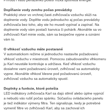
Prírodu i vašu peňaženku poteší nízka spotreba energie.
Dopĺňanie vody zvrchu počas prevádzky
Praktický otvor vo vrchnej časti zvlhčovača vzduchu slúži na
doplnenie vody. Doplňte vodu jednoducho aj počas prevádzky
zvlhčovača bez toho, aby ste ho museli vypínať a zapínať. Na
doplnenie vody vám postačí kanvica či pohárik. Akonáhle sa vo
zvlhčovači Karl minie voda, sám sa bezpečne vypne a oznámi
vám to.
O vlhkosť vzduchu máte postarané
V automatickom režime si jednoducho nastavíte požadovanú
vlhkosť vzduchu v miestnosti. Pomocou zabudovaného vlhkomeru
ju Karl neustále kontroluje a udržiava. Keď vlhkosť vzduchu
dosiahne vami požadovanú úroveň, zvlhčovač sa automaticky
vypne. Akonáhle vlhkosť klesne pod požadovanú úroveň,
zvlhčovač vzduchu sa automaticky spustí.
Doplnky a funkcie, ktoré potešia
LED indikátory zvlhčovača Karl sa dajú stlmiť alebo úplne vypnúť
a nebudú vás rušiť počas spánku. Súčasťou ovládacieho panelu
je tiež indikátor výmeny filtra. Ten signalizuje, kedy je potrebné
vymeniť filtre vo zvlhčovači Karl, aby sa zachoval ich