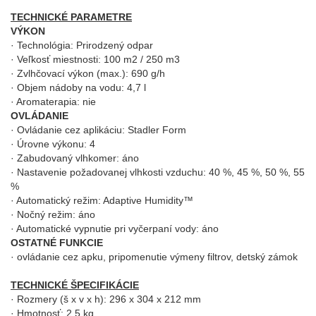
TECHNICKÉ PARAMETRE
VÝKON
· Technológia: Prirodzený odpar
· Veľkosť miestnosti: 100 m2 / 250 m3
· Zvlhčovací výkon (max.): 690 g/h
· Objem nádoby na vodu: 4,7 l
· Aromaterapia: nie
OVLÁDANIE
· Ovládanie cez aplikáciu: Stadler Form
· Úrovne výkonu: 4
· Zabudovaný vlhkomer: áno
· Nastavenie požadovanej vlhkosti vzduchu: 40 %, 45 %, 50 %, 55
%
· Automatický režim: Adaptive Humidity™
· Nočný režim: áno
· Automatické vypnutie pri vyčerpaní vody: áno
OSTATNÉ FUNKCIE
· ovládanie cez apku, pripomenutie výmeny filtrov, detský zámok
TECHNICKÉ ŠPECIFIKÁCIE
· Rozmery (š x v x h): 296 x 304 x 212 mm
· Hmotnosť: 2,5 kg