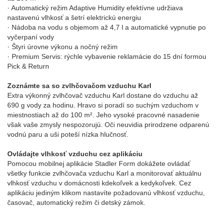
· Automatický režim Adaptive Humidity efektívne udržiava
nastavenú vlhkosť a šetrí elektrickú energiu
· Nádoba na vodu s objemom až 4,7 l a automatické vypnutie po
vyčerpaní vody
· Štyri úrovne výkonu a nočný režim
· Premium Servis: rýchle vybavenie reklamácie do 15 dní formou
Pick & Return
Zoznámte sa so zvlhčovačom vzduchu Karl
Extra výkonný zvlhčovač vzduchu Karl dostane do vzduchu až
690 g vody za hodinu. Hravo si poradí so suchým vzduchom v
miestnostiach až do 100 m². Jeho vysoké pracovné nasadenie
však vaše zmysly nespozorujú. Oči neuvidia prirodzene odparenú
vodnú paru a uši poteší nízka hlučnosť.
Ovládajte vlhkosť vzduchu cez aplikáciu
Pomocou mobilnej aplikácie Stadler Form dokážete ovládať
všetky funkcie zvlhčovača vzduchu Karl a monitorovať aktuálnu
vlhkosť vzduchu v domácnosti kdekoľvek a kedykoľvek. Cez
aplikáciu jediným klikom nastavíte požadovanú vlhkosť vzduchu,
časovač, automatický režim či detský zámok.