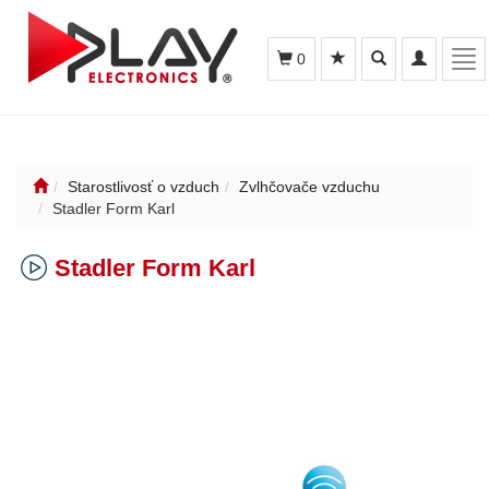
Toggle
Toggle
Tog
0
search
navigation
nav
Starostlivosť o vzduch
Zvlhčovače vzduchu
Stadler Form Karl
Stadler Form Karl