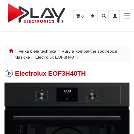
Toggle
Toggle
Tog
0
search
navigation
nav
Veľká biela technika
Rúry a kompaktné spotrebiče
Klasické
Electrolux EOF3H40TH
Electrolux EOF3H40TH