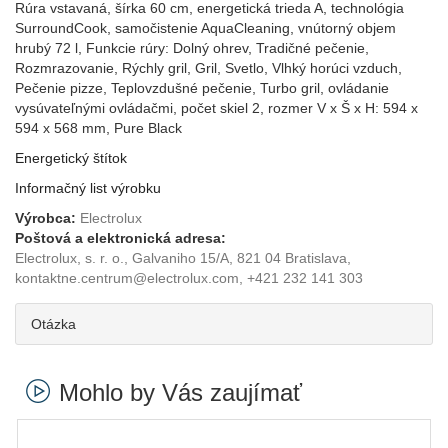
Rúra vstavaná, šírka 60 cm, energetická trieda A, technológia
SurroundCook, samočistenie AquaCleaning, vnútorný objem
hrubý 72 l, Funkcie rúry: Dolný ohrev, Tradičné pečenie,
Rozmrazovanie, Rýchly gril, Gril, Svetlo, Vlhký horúci vzduch,
Pečenie pizze, Teplovzdušné pečenie, Turbo gril, ovládanie
vysúvateľnými ovládačmi, počet skiel 2, rozmer V x Š x H: 594 x
594 x 568 mm, Pure Black
Energetický štítok
Informačný list výrobku
Výrobca:
Electrolux
Poštová a elektronická adresa:
Electrolux, s. r. o., Galvaniho 15/A, 821 04 Bratislava,
kontaktne.centrum@electrolux.com, +421 232 141 303
Otázka
Mohlo by Vás zaujímať