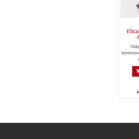
Elic
Ods
komínový