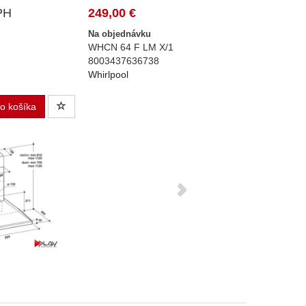
PH
249,00 €
Na objednávku
WHCN 64 F LM X/1
8003437636738
Whirlpool
do košíka