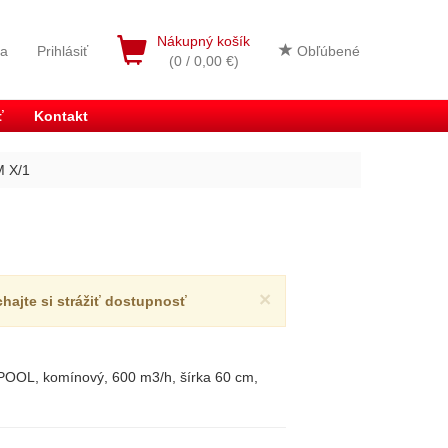
Nákupný košík
ia
Prihlásiť
Obľúbené
(0 / 0,00 €)
ť
Kontakt
M X/1
×
chajte si strážiť dostupnosť
OOL, komínový, 600 m3/h, šírka 60 cm,