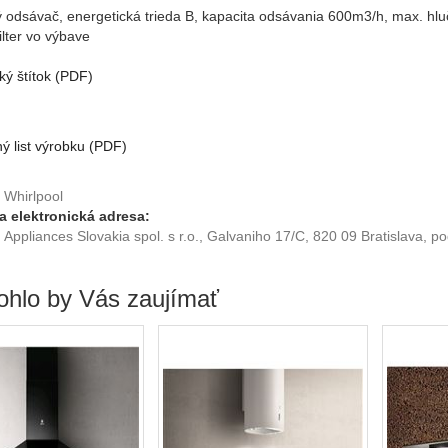
odsávač, energetická trieda B, kapacita odsávania 600m3/h, max. hlučn
ilter vo výbave
ký štítok (PDF)
ý list výrobku (PDF)
Whirlpool
a elektronická adresa:
Appliances Slovakia spol. s r.o., Galvaniho 17/C, 820 09 Bratislav
hlo by Vás zaujímať