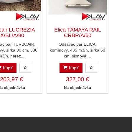
oair LUCREZIA
Elica TAMAYA RAIL
IX/BL/A/90
CRBR/A/60
ač pár TURBOAIR,
Odsávač pár ELICA,
ý, šírka 90 cm, 336
komínový, 435 m3/h, šírka 60
m3/h, nerez...
cm, slonová ...
Kúpiť
Kúpiť
203,97 €
327,00 €
Na objednávku
Na objednávku