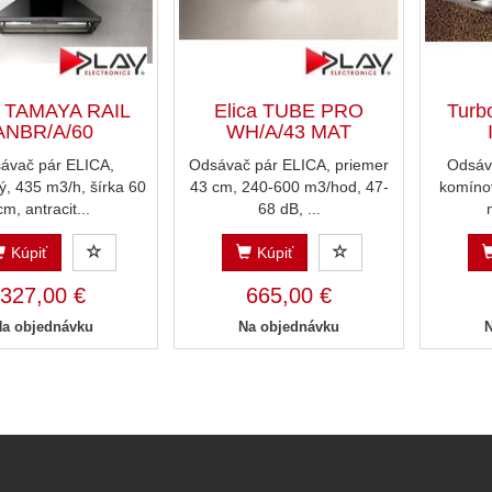
a TAMAYA RAIL
Elica TUBE PRO
Turb
ANBR/A/60
WH/A/43 MAT
ávač pár ELICA,
Odsávač pár ELICA, priemer
Odsáv
, 435 m3/h, šírka 60
43 cm, 240-600 m3/hod, 47-
komínov
cm, antracit...
68 dB, ...
Kúpiť
Kúpiť
327,00 €
665,00 €
Na objednávku
Na objednávku