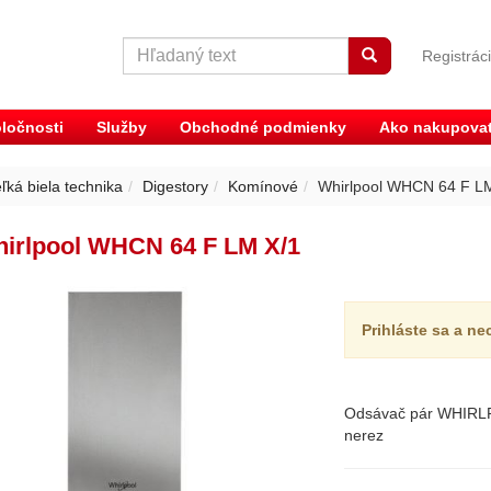
Registrác
ločnosti
Služby
Obchodné podmienky
Ako nakupova
ľká biela technika
Digestory
Komínové
Whirlpool WHCN 64 F L
irlpool WHCN 64 F LM X/1
Prihláste sa a ne
Odsávač pár WHIRLP
nerez