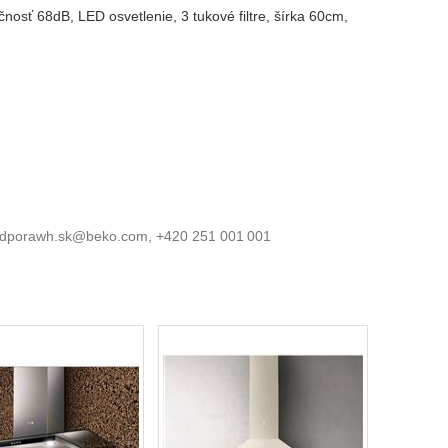
osť 68dB, LED osvetlenie, 3 tukové filtre, šírka 60cm,
a, podporawh.sk@beko.com, +420 251 001 001