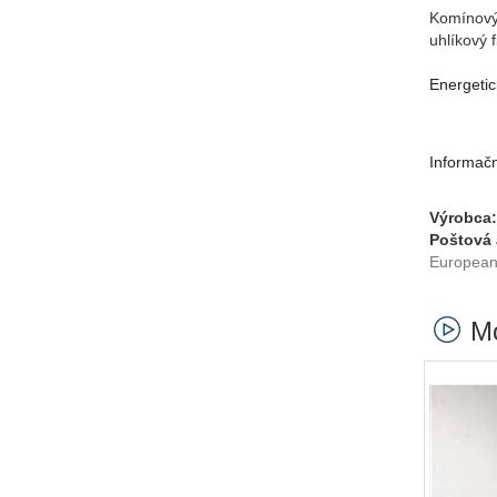
Komínový 
uhlíkový f
Energetic
Informačn
Výrobca:
Poštová 
European 
Mo