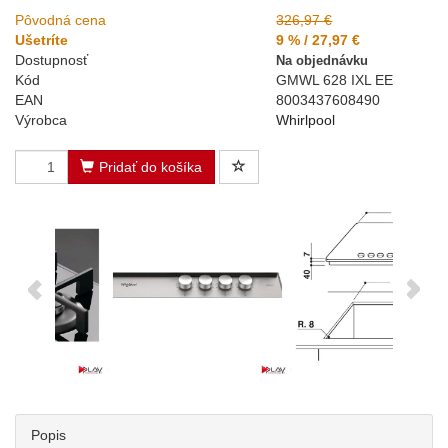
Pôvodná cena
326,97 €
Ušetríte
9 % / 27,97 €
Dostupnosť
Na objednávku
Kód
GMWL 628 IXL EE
EAN
8003437608490
Výrobca
Whirlpool
Pridať do košíka
Popis