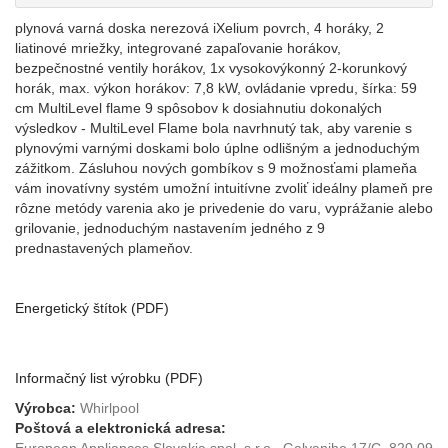
plynová varná doska nerezová iXelium povrch, 4 horáky, 2
liatinové mriežky, integrované zapaľovanie horákov,
bezpečnostné ventily horákov, 1x vysokovýkonný 2-korunkový
horák, max. výkon horákov: 7,8 kW, ovládanie vpredu, šírka: 59
cm MultiLevel flame 9 spôsobov k dosiahnutiu dokonalých
výsledkov - MultiLevel Flame bola navrhnutý tak, aby varenie s
plynovými varnými doskami bolo úplne odlišným a jednoduchým
zážitkom. Zásluhou nových gombíkov s 9 možnosťami plameňa
vám inovatívny systém umožní intuitívne zvoliť ideálny plameň pre
rôzne metódy varenia ako je privedenie do varu, vyprážanie alebo
grilovanie, jednoduchým nastavením jedného z 9
prednastavených plameňov.
Energetický štítok (PDF)
Informačný list výrobku (PDF)
Výrobca:
Whirlpool
Poštová a elektronická adresa: