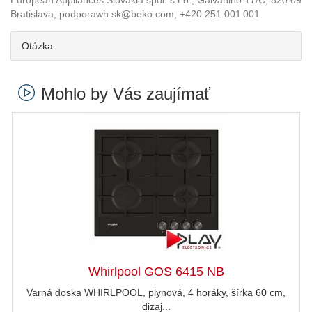
European Appliances Slovakia spol. s r.o., Galvaniho 17/C, 820 09
Bratislava, podporawh.sk@beko.com, +420 251 001 001
Otázka
Mohlo by Vás zaujímať
Whirlpool GOS 6415 NB
Varná doska WHIRLPOOL, plynová, 4 horáky, šírka 60 cm,
dizaj...