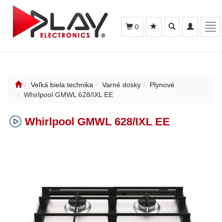
Toggle
Toggle
Tog
0
search
navigation
nav
Veľká biela technika
Varné dosky
Plynové
Whirlpool GMWL 628/IXL EE
Whirlpool GMWL 628/IXL EE