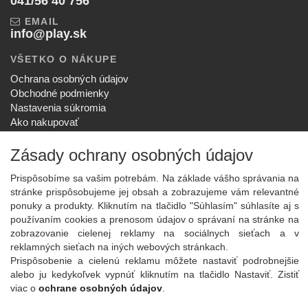
041/56 40 756
EMAIL
info@play.sk
VŠETKO O NÁKUPE
Ochrana osobných údajov
Obchodné podmienky
Nastavenia súkromia
Ako nakupovať
Reklamačný poriadok
Zásady ochrany osobných údajov
SPOLOČNOSŤ
O nás
Prispôsobíme sa vašim potrebám. Na základe vášho správania na
Kontakt
stránke prispôsobujeme jej obsah a zobrazujeme vám relevantné
Služby
ponuky a produkty. Kliknutím na tlačidlo "Súhlasím" súhlasíte aj s
Aktuality
používaním cookies a prenosom údajov o správaní na stránke na
zobrazovanie cielenej reklamy na sociálnych sieťach a v
NOVINKY NA EMAIL
reklamných sieťach na iných webových stránkach.
Prispôsobenie a cielenú reklamu môžete nastaviť podrobnejšie
Prihlásiť
alebo ju kedykoľvek vypnúť kliknutím na tlačidlo Nastaviť. Zistiť
Viac informácií o tejto službe
viac o
ochrane osobných údajov
.