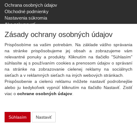
Ochrana osobných údajov
Obchodné podmienky
Nastavenia súkromia
Ako nakupovať
Reklamačný poriadok
Zásady ochrany osobných údajov
SPOLOČNOSŤ
Prispôsobíme sa vašim potrebám. Na základe vášho správania
O nás
na stránke prispôsobujeme jej obsah a zobrazujeme vám
Kontakt
relevantné ponuky a produkty. Kliknutím na tlačidlo "Súhlasím"
Služby
súhlasíte aj s používaním cookies a prenosom údajov o správaní
Aktuality
na stránke na zobrazovanie cielenej reklamy na sociálnych
sieťach a v reklamných sieťach na iných webových stránkach.
NOVINKY NA EMAIL
Prispôsobenie a cielenú reklamu môžete nastaviť podrobnejšie
Prihlásiť
alebo ju kedykoľvek vypnúť kliknutím na tlačidlo Nastaviť. Zistiť
viac o
ochrane osobných údajov
.
Viac informácií o tejto službe
Súhlasím
Nastaviť
Copyright
2026 ©
PLAY Electronics