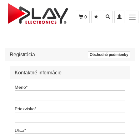
Toggle
Toggle
Tog
0
search
navigation
navi
Registrácia
Obchodné podmienky
Kontaktné informácie
Meno
*
Priezvisko
*
Ulica
*