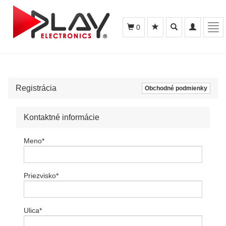
Toggle
Toggle
Tog
0
search
navigation
navi
Registrácia
Obchodné podmienky
Kontaktné informácie
Meno
*
Priezvisko
*
Ulica
*