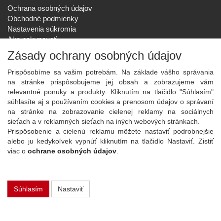
Ochrana osobných údajov
Obchodné podmienky
Nastavenia súkromia
Ako nakupovať
Reklamačný poriadok
Zásady ochrany osobných údajov
SPOLOČNOSŤ
Prispôsobíme sa vašim potrebám. Na základe vášho správania
O nás
na stránke prispôsobujeme jej obsah a zobrazujeme vám
Kontakt
relevantné ponuky a produkty. Kliknutím na tlačidlo "Súhlasím"
Služby
súhlasíte aj s používaním cookies a prenosom údajov o správaní
Aktuality
na stránke na zobrazovanie cielenej reklamy na sociálnych
sieťach a v reklamných sieťach na iných webových stránkach.
NOVINKY NA EMAIL
Prispôsobenie a cielenú reklamu môžete nastaviť podrobnejšie
Prihlásiť
alebo ju kedykoľvek vypnúť kliknutím na tlačidlo Nastaviť. Zistiť
viac o
ochrane osobných údajov
.
Viac informácií o tejto službe
Súhlasím
Nastaviť
Copyright
2026 ©
PLAY Electronics