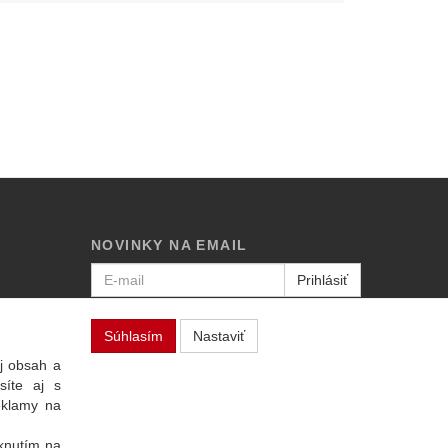
NOVINKY NA EMAIL
Prihlásiť
Viac informácií o tejto službe
Súhlasím
Nastaviť
j obsah a
síte aj s
eklamy na
iknutím na