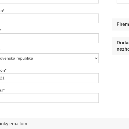
to
*
Firem
*
Dodac
nezho
*
fón
*
il
*
inky emailom