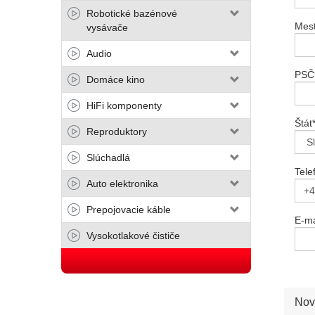
Robotické bazénové
Mes
vysávače
Audio
PSČ
Domáce kino
HiFi komponenty
Štát
Reproduktory
Slúchadlá
Tele
Auto elektronika
Prepojovacie káble
E-ma
Vysokotlakové čističe
Nov