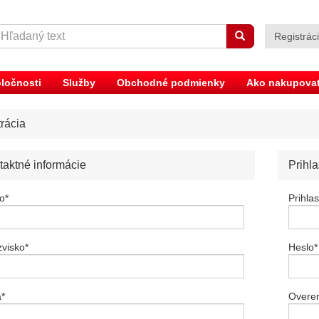
Registrác
ločnosti
Služby
Obchodné podmienky
Ako nakupova
rácia
taktné informácie
Prihl
o
*
Prihla
zvisko
*
Heslo
*
a
*
Overen