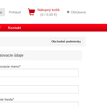
Nákupný košík
ia
Prihlásiť
Obľúbené
(0 / 0,00 €)
ť
Kontakt
Obchodné podmienky
asovacie údaje
sovacie meno
*
ie hesla
*