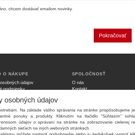
Áno, chcem dostávať emailom novinky.
Pokračovať
O O NÁKUPE
SPOLOČNOSŤ
osobných údajov
O nás
é podmienky
Kontakt
ia súkromia
Služby
y osobných údajov
upovať
Aktuality
ný poriadok
otrebám. Na základe vášho správania na stránke prispôsobujeme je
ntné ponuky a produkty. Kliknutím na tlačidlo "Súhlasím" súhla
renosom údajov o správaní na stránke na zobrazovanie cielenej r
eklamných sieťach na iných webových stránkach.
reklamu môžete nastaviť podrobnejšie alebo ju kedykoľvek vypnúť kl