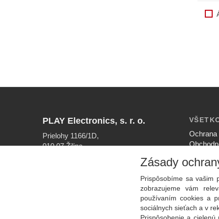
PLAY Electronics, s. r. o.
VŠETK
Ochrana 
Prielohy 1166/1D,
Obchodn
010 07 Žilina
Nastaven
Zásady ochran
INFOLINKA
Ako nak
041/56 40 756
Reklamač
Prispôsobíme sa vašim p
EMAIL
zobrazujeme vám releva
info@play.sk
používaním cookies a p
sociálnych sieťach a v r
Prispôsobenie a cielenú 