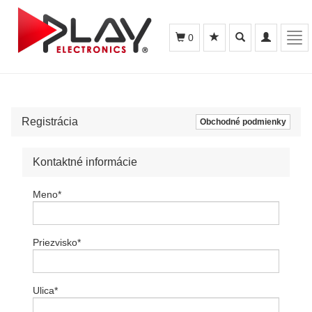
Toggle
Toggle
Tog
0
search
navigation
navi
Registrácia
Obchodné podmienky
Kontaktné informácie
Meno
*
Priezvisko
*
Ulica
*