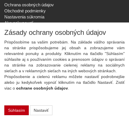
Ochrana osobných údajov
Obchodné podmienky
Nastavenia súkromia
Ako nakupovať
Reklamačný poriadok
Zásady ochrany osobných údajov
SPOLOČNOSŤ
Prispôsobíme sa vašim potrebám. Na základe vášho správania
O nás
na stránke prispôsobujeme jej obsah a zobrazujeme vám
Kontakt
relevantné ponuky a produkty. Kliknutím na tlačidlo "Súhlasím"
Služby
súhlasíte aj s používaním cookies a prenosom údajov o správaní
Aktuality
na stránke na zobrazovanie cielenej reklamy na sociálnych
sieťach a v reklamných sieťach na iných webových stránkach.
NOVINKY NA EMAIL
Prispôsobenie a cielenú reklamu môžete nastaviť podrobnejšie
Prihlásiť
alebo ju kedykoľvek vypnúť kliknutím na tlačidlo Nastaviť. Zistiť
viac o
ochrane osobných údajov
.
Viac informácií o tejto službe
Súhlasím
Nastaviť
Copyright
2026 ©
PLAY Electronics