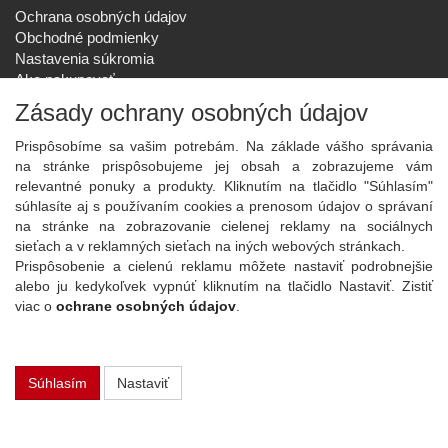
Ochrana osobných údajov
Obchodné podmienky
Nastavenia súkromia
Ako nakupovať
Reklamačný poriadok
Zásady ochrany osobných údajov
SPOLOČNOSŤ
Prispôsobíme sa vašim potrebám. Na základe vášho správania
O nás
na stránke prispôsobujeme jej obsah a zobrazujeme vám
Kontakt
relevantné ponuky a produkty. Kliknutím na tlačidlo "Súhlasím"
Služby
súhlasíte aj s používaním cookies a prenosom údajov o správaní
Aktuality
na stránke na zobrazovanie cielenej reklamy na sociálnych
sieťach a v reklamných sieťach na iných webových stránkach.
NOVINKY NA EMAIL
Prispôsobenie a cielenú reklamu môžete nastaviť podrobnejšie
Prihlásiť
alebo ju kedykoľvek vypnúť kliknutím na tlačidlo Nastaviť. Zistiť
viac o
ochrane osobných údajov
.
Viac informácií o tejto službe
Súhlasím
Nastaviť
Copyright
2026 ©
PLAY Electronics