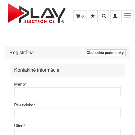
Toggle
Toggle
Tog
0
search
navigation
navi
Registrácia
Obchodné podmienky
Kontaktné informácie
Meno
*
Priezvisko
*
Ulica
*