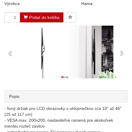
Výrobca
Hama
Pridať do košíka
Popis
- fixný držiak pre LCD obrazovky s uhlopriečkou cca 10" až 46"
(25 až 117 cm)
- VESA max. 200x200, nastaviteľné ramená pre akúkoľvek
menšiu rozteč závitov