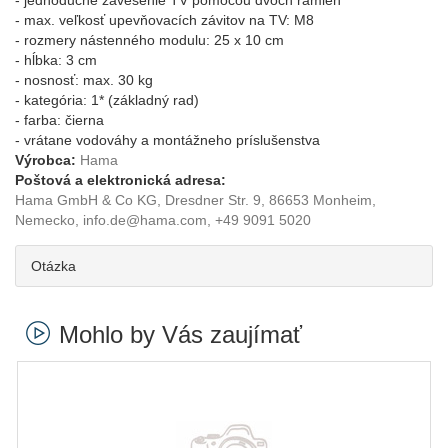
- jednoduché zavesenie TV pomocou dvoch ramien
- max. veľkosť upevňovacích závitov na TV: M8
- rozmery nástenného modulu: 25 x 10 cm
- hĺbka: 3 cm
- nosnosť: max. 30 kg
- kategória: 1* (základný rad)
- farba: čierna
- vrátane vodováhy a montážneho príslušenstva
Výrobca:
Hama
Poštová a elektronická adresa:
Hama GmbH & Co KG, Dresdner Str. 9, 86653 Monheim,
Nemecko, info.de@hama.com, +49 9091 5020
Otázka
Mohlo by Vás zaujímať