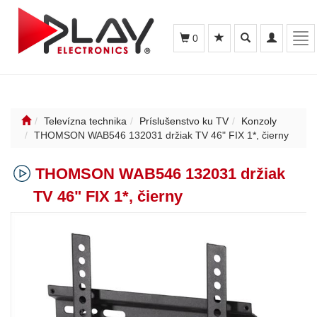
Toggle
Toggle
Tog
0
search
navigation
nav
Televízna technika
Príslušenstvo ku TV
Konzoly
THOMSON WAB546 132031 držiak TV 46" FIX 1*, čierny
THOMSON WAB546 132031 držiak
TV 46" FIX 1*, čierny