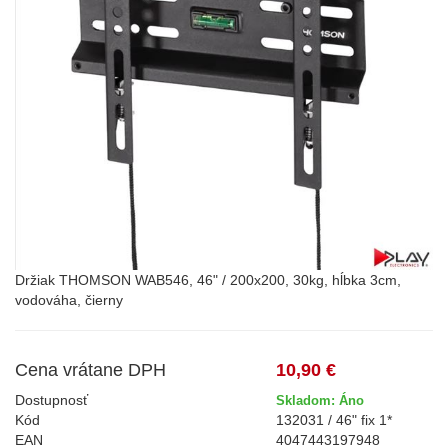
Držiak THOMSON WAB546, 46" / 200x200, 30kg, hĺbka 3cm,
vodováha, čierny
Cena vrátane DPH
10,90 €
Dostupnosť
Skladom: Áno
Kód
132031 / 46" fix 1*
EAN
4047443197948