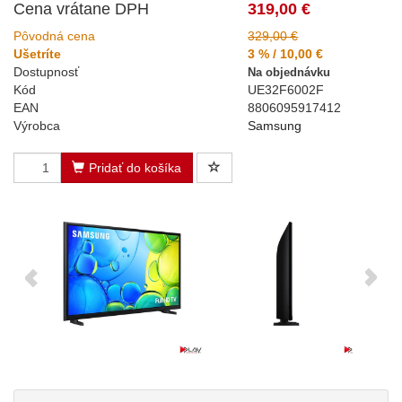
Cena vrátane DPH
319,00 €
Pôvodná cena
329,00 €
Ušetríte
3 % / 10,00 €
Dostupnosť
Na objednávku
Kód
UE32F6002F
EAN
8806095917412
Výrobca
Samsung
Pridať do košíka