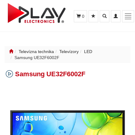
Toggle
Toggle
Tog
0
search
navigation
nav
Televízna technika
Televízory
LED
Samsung UE32F6002F
Samsung UE32F6002F