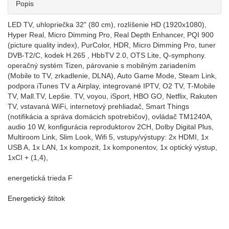
Popis
LED TV, uhlopriečka 32" (80 cm), rozlíšenie HD (1920x1080),
Hyper Real, Micro Dimming Pro, Real Depth Enhancer, PQI 900
(picture quality index), PurColor, HDR, Micro Dimming Pro, tuner
DVB-T2/C, kodek H.265 , HbbTV 2.0, OTS Lite, Q-symphony.
operačný systém Tizen, párovanie s mobilným zariadením
(Mobile to TV, zrkadlenie, DLNA), Auto Game Mode, Steam Link,
podpora iTunes TV a Airplay, integrované IPTV, O2 TV, T-Mobile
TV, Mall.TV, Lepšie. TV, voyou, iSport, HBO GO, Netflix, Rakuten
TV, vstavaná WiFi, internetový prehliadač, Smart Things
(notifikácia a správa domácich spotrebičov), ovládač TM1240A,
audio 10 W, konfigurácia reproduktorov 2CH, Dolby Digital Plus,
Multiroom Link, Slim Look, Wifi 5, vstupy/výstupy: 2x HDMI, 1x
USB A, 1x LAN, 1x kompozit, 1x komponentov, 1x optický výstup,
1xCI + (1,4),
energetická trieda F
Energetický štítok