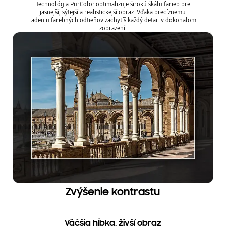
Technológia PurColor optimalizuje širokú škálu farieb pre
jasnejší, sýtejší a realistickejší obraz. Vďaka precíznemu
ladeniu farebných odtieňov zachytíš každý detail v dokonalom
zobrazení.
Zvýšenie kontrastu
Väčšia hĺbka, živší obraz