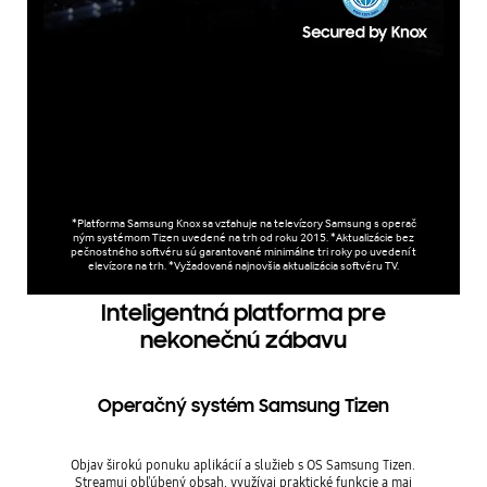
*Platforma Samsung Knox sa vzťahuje na televízory Samsung s operač
ným systémom Tizen uvedené na trh od roku 2015. *Aktualizácie bez
pečnostného softvéru sú garantované minimálne tri roky po uvedení t
elevízora na trh. *Vyžadovaná najnovšia aktualizácia softvéru TV.
Inteligentná platforma pre
nekonečnú zábavu
Operačný systém Samsung Tizen
Objav širokú ponuku aplikácií a služieb s OS Samsung Tizen.
Streamuj obľúbený obsah, využívaj praktické funkcie a maj