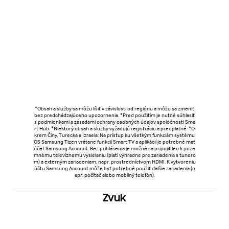
*Obsah a služby sa môžu líšiť v závislosti od regiónu a môžu sa zmeniť
bez predchádzajúceho upozornenia. *Pred použitím je nutné súhlasiť
s podmienkami a zásadami ochrany osobných údajov spoločnosti Sma
rt Hub. *Niektorý obsah a služby vyžadujú registráciu a predplatné. *O
krem Číny, Turecka a Izraela: Na prístup ku všetkým funkciám systému
OS Samsung Tizen vrátane funkcií Smart TV a aplikácií je potrebné mať
účet Samsung Account. Bez prihlásenia je možné sa pripojiť len k poze
mnému televíznemu vysielaniu (platí výhradne pre zariadenia s tunero
m) a externým zariadeniam, napr. prostredníctvom HDMI. K vytvoreniu
účtu Samsung Account môže byť potrebné použiť ďalšie zariadenia (n
apr. počítač alebo mobilný telefón).
Zvuk