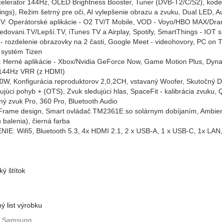
elerator 144Hz, OLED Brightness Booster, Tuner (DVB-T2/C/S2), kodek
ngs), Režim šetrný pre oči, AI vylepšenie obrazu a zvuku, Dual LED
: Operátorské aplikácie - O2 TV/T Mobile, VOD - Voyo/HBO MAX/Dram
ledovani.TV/Lepší.TV, iTunes TV a Airplay, Spotify, SmartThings - IO
 - rozdelenie obrazovky na 2 časti, Google Meet - videohovory, PC on T
 systém Tizen
 Herné aplikácie - Xbox/Nvidia GeForce Now, Game Motion Plus, Dyna
 144Hz VRR (z HDMI)
0W, Konfigurácia reproduktorov 2,0,2CH, vstavaný Woofer, Skutočný 
ujúci pohyb + (OTS), Zvuk sledujúci hlas, SpaceFit - kalibrácia zvuku, 
ný zvuk Pro, 360 Pro, Bluetooth Audio
rame design, Smart ovládač TM2361E so solárnym dobíjaním, Ambient 
 balenia), čierná farba
E: Wifi5, Bluetooth 5.3, 4x HDMI 2.1, 2 x USB-A, 1 x USB-C, 1x LAN, 
ký štítok
ý list výrobku
Samsung