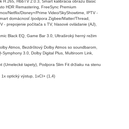
 H.265, HbbTV 2.0.3, Smart kalibrácia obrazu Basic
, Auto HDR Remastering, FreeSync Premium
ox/Netflix/Disney+/Prime Video/SkyShowtime, IPTV -
T smart domácnosť /podpora Zigbee/Matter/Thread,
V - prepojenie počítača s TV, hlasové ovládanie (AJ),
mic Black EQ, Game Bar 3.0, Ultraširoký herný režim
Dolby Atmos, Bezdrôtový Dolby Atmos so soundbarom,
Q-Symphony 3.0, Dolby Digital Plus, Multiroom Link,
(Umelecké tapety), Podpora Slim Fit držiaku na stenu
1x optický výstup, 1xCI+ (1,4)