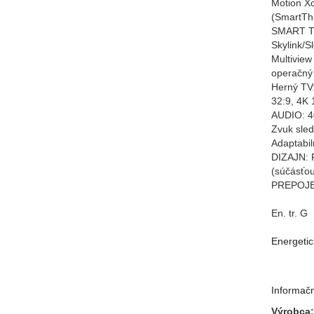
Motion Xc
(SmartThi
SMART TV
Skylink/S
Multiview
operačný
Herný TV:
32:9, 4K
AUDIO: 4
Zvuk sled
Adaptabil
DIZAJN: F
(súčásťou
PREPOJENI
En. tr. G
Energetic
Informačn
Výrobca: