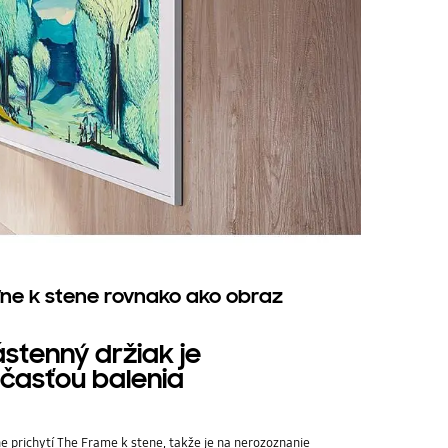
iľne k stene rovnako ako obraz
stenný držiak je
časťou balenia
e prichytí The Frame k stene, takže je na nerozoznanie