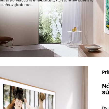
remeň svoj televízor na umelecké dielo, ktoré dokonalo zapadne do
nteriéru tvojho domova.
Pr
Ná
sú
Pevn