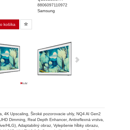
8806097110972
Samsung
do košíka
, 4K Upscaling, Široké pozorovacie uhly, NQ4 AI Gen2
HD Dimming, Real Depth Enhancer, Antireflexná vrstva,
e/HLG), Adaptabilný obraz, Vylepšenie hĺbky obrazu,