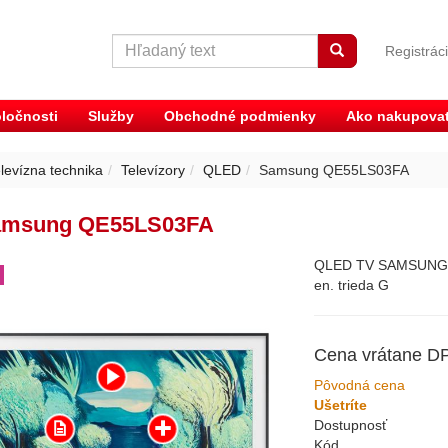
Registrác
ločnosti
Služby
Obchodné podmienky
Ako nakupova
levízna technika
Televízory
QLED
Samsung QE55LS03FA
amsung QE55LS03FA
QLED TV SAMSUNG, 
en. trieda G
Cena vrátane D
Pôvodná cena
Ušetríte
Dostupnosť
Kód