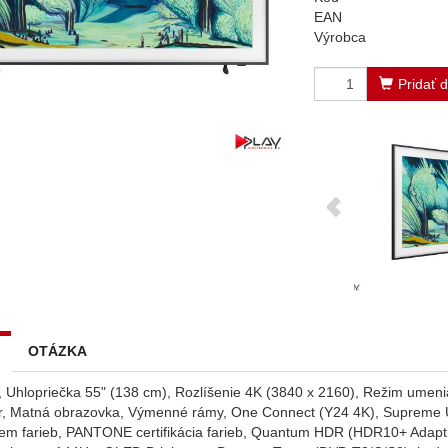
EAN
Výrobca
Pridať 
OTÁZKA
Uhlopriečka 55" (138 cm), Rozlíšenie 4K (3840 x 2160), Režim umenia
r, Matná obrazovka, Výmenné rámy, One Connect (Y24 4K), Supreme U
m farieb, PANTONE certifikácia farieb, Quantum HDR (HDR10+ Adaptiv