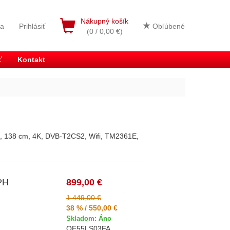
Nákupný košík
ia
Prihlásiť
Obľúbené
(0 / 0,00 €)
ť
Kontakt
138 cm, 4K, DVB-T2CS2, Wifi, TM2361E,
PH
899,00 €
1 449,00 €
38 % / 550,00 €
Skladom: Áno
QE55LS03FA