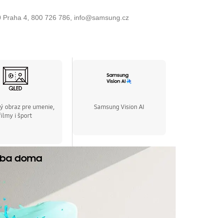
00 Praha 4, 800 726 786, info@samsung.cz
ý obraz pre umenie,
Samsung Vision AI
filmy i šport
teba doma