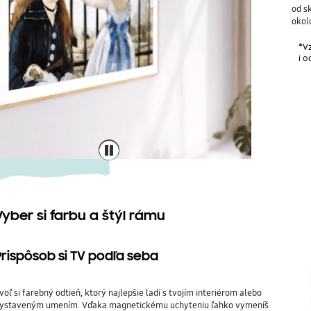
od s
okol
*Vz
i o
Vyber si farbu a štýl rámu
Prispôsob si TV podľa seba
voľ si farebný odtieň, ktorý najlepšie ladí s tvojím interiérom alebo
ystaveným umením. Vďaka magnetickému uchyteniu ľahko vymeníš