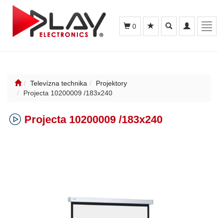
Toggle
Toggle
Tog
0
search
navigation
nav
Televízna technika
Projektory
Projecta 10200009 /183x240
Projecta 10200009 /183x240