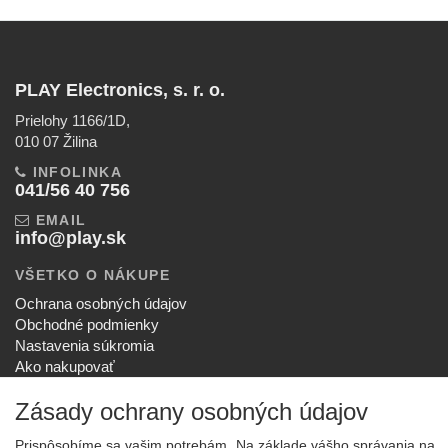
PLAY Electronics, s. r. o.
Prielohy 1166/1D,
010 07 Žilina
INFOLINKA
041/56 40 756
EMAIL
info@play.sk
VŠETKO O NÁKUPE
Ochrana osobných údajov
Obchodné podmienky
Nastavenia súkromia
Ako nakupovať
Reklamačný poriadok
Zásady ochrany osobných údajov
SPOLOČNOSŤ
O nás
Prispôsobíme sa vašim potrebám. Na základe vášho správania na