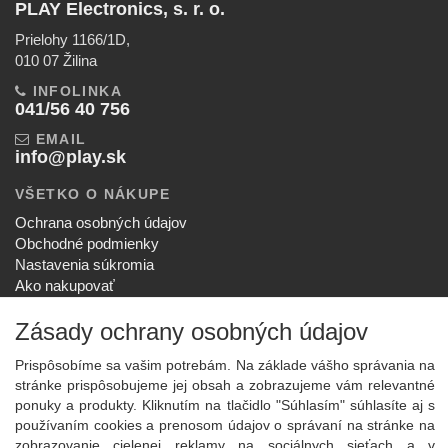
PLAY Electronics, s. r. o.
Prielohy 1166/1D,
010 07 Žilina
INFOLINKA
041/56 40 756
EMAIL
info@play.sk
VŠETKO O NÁKUPE
Ochrana osobných údajov
Obchodné podmienky
Nastavenia súkromia
Ako nakupovať
Reklamačný poriadok
Zásady ochrany osobných údajov
SPOLOČNOSŤ
O nás
Prispôsobíme sa vašim potrebám. Na základe vášho správania na
Kontakt
stránke prispôsobujeme jej obsah a zobrazujeme vám relevantné
Služby
ponuky a produkty. Kliknutím na tlačidlo "Súhlasím" súhlasíte aj s
Aktuality
používaním cookies a prenosom údajov o správaní na stránke na
zobrazovanie cielenej reklamy na sociálnych sieťach a v