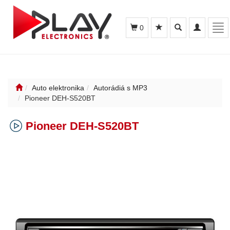
Toggle
Toggle
Tog
0
search
navigation
nav
Auto elektronika
Autorádiá s MP3
Pioneer DEH-S520BT
Pioneer DEH-S520BT