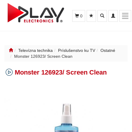
Toggle
Toggle
Tog
0
search
navigation
nav
Televízna technika
Príslušenstvo ku TV
Ostatné
Monster 126923/ Screen Clean
Monster 126923/ Screen Clean