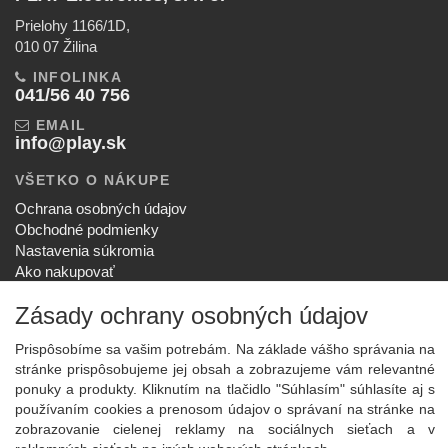
Prielohy 1166/1D,
010 07 Žilina
INFOLINKA
041/56 40 756
EMAIL
info@play.sk
VŠETKO O NÁKUPE
Ochrana osobných údajov
Obchodné podmienky
Nastavenia súkromia
Ako nakupovať
Reklamačný poriadok
Zásady ochrany osobných údajov
SPOLOČNOSŤ
O nás
Prispôsobíme sa vašim potrebám. Na základe vášho správania na
Kontakt
stránke prispôsobujeme jej obsah a zobrazujeme vám relevantné
ponuky a produkty. Kliknutím na tlačidlo "Súhlasím" súhlasíte aj s
Služby
používaním cookies a prenosom údajov o správaní na stránke na
Aktuality
zobrazovanie cielenej reklamy na sociálnych sieťach a v
NOVINKY NA EMAIL