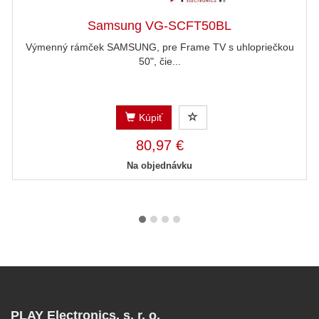
Samsung VG-SCFT50BL
Výmenný rámček SAMSUNG, pre Frame TV s uhlopriečkou
50", čie...
Kúpiť
80,97 €
Na objednávku
PLAY Electronics, s. r. o.