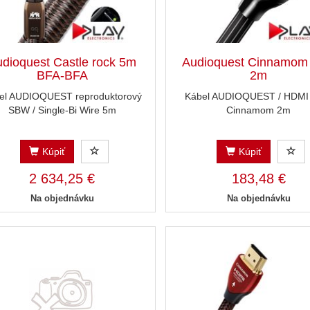
dioquest Castle rock 5m
Audioquest Cinnamom
BFA-BFA
2m
el AUDIOQUEST reproduktorový
Kábel AUDIOQUEST / HDMI
SBW / Single-Bi Wire 5m
Cinnamom 2m
Kúpiť
Kúpiť
2 634,25 €
183,48 €
Na objednávku
Na objednávku