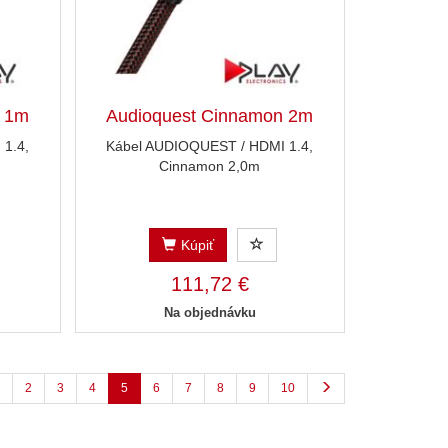
n 1m
Audioquest Cinnamon 2m
1.4,
Kábel AUDIOQUEST / HDMI 1.4,
Cinnamon 2,0m
Kúpiť
111,72 €
Na objednávku
2
3
4
5
6
7
8
9
10