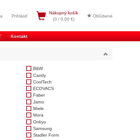
Nákupný košík
ia
Prihlásiť
Obľúbené
(0 / 0,00 €)
ť
Kontakt
B&W
Candy
CoolTech
ECOVACS
Faber
Jamo
Miele
Mora
Onkyo
Samsung
Stadler Form