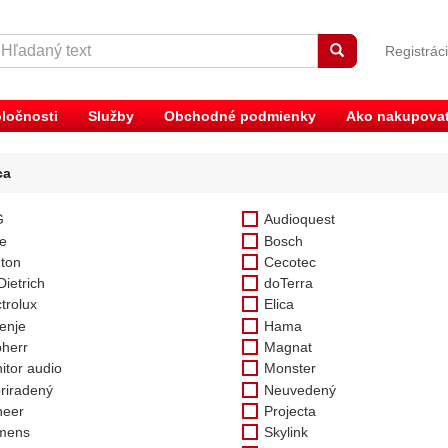
Registrác
ločnosti
Služby
Obchodné podmienky
Ako nakupova
ca
G
Audioquest
e
Bosch
ton
Cecotec
Dietrich
doTerra
trolux
Elica
enje
Hama
bherr
Magnat
itor audio
Monster
riradený
Neuvedený
neer
Projecta
mens
Skylink