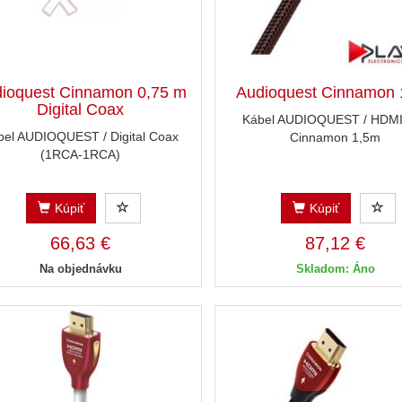
ioquest Cinnamon 0,75 m
Audioquest Cinnamon 
Digital Coax
Kábel AUDIOQUEST / HDMI 
bel AUDIOQUEST / Digital Coax
Cinnamon 1,5m
(1RCA-1RCA)
Kúpiť
Kúpiť
66,63 €
87,12 €
Na objednávku
Skladom: Áno