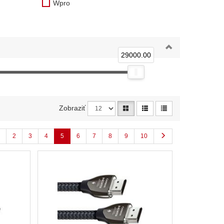
Wpro
29000.00
Zobraziť
2
3
4
5
6
7
8
9
10