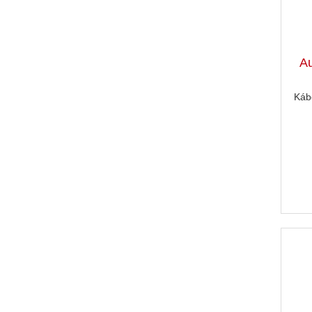
Au
Káb