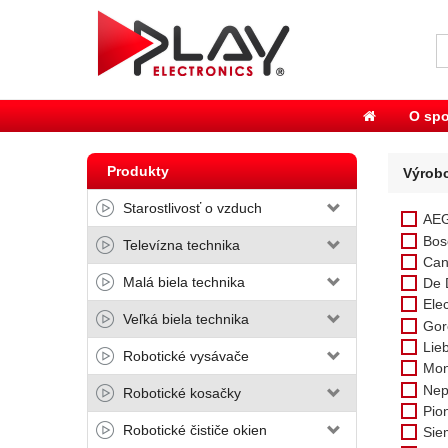
O spo
Produkty
Výrob
Starostlivosť o vzduch
AE
Bos
Televízna technika
Can
Malá biela technika
De 
Elec
Veľká biela technika
Gor
Lie
Robotické vysávače
Mon
Nep
Robotické kosačky
Pio
Robotické čističe okien
Sie