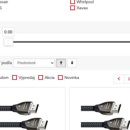
boair
Whirlpool
S
Xavax
0.00
ť podľa
adom
Výpredaj
Akcia
Novinka
1