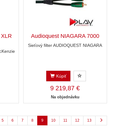
e XLR
Audioquest NIAGARA 7000
Sieťový filter AUDIOQUEST NIAGARA
cKenzie
Kúpiť
9 219,87 €
Na objednávku
5
6
7
8
9
10
11
12
13