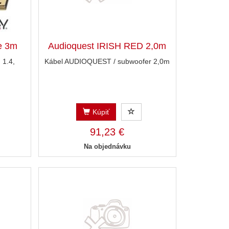
e 3m
Audioquest IRISH RED 2,0m
1.4,
Kábel AUDIOQUEST / subwoofer 2,0m
Kúpiť
91,23 €
Na objednávku