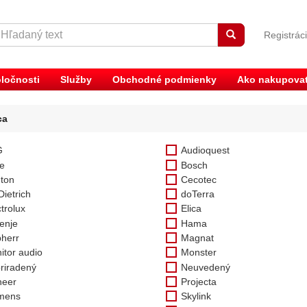
Registrác
ločnosti
Služby
Obchodné podmienky
Ako nakupova
ca
G
Audioquest
e
Bosch
ton
Cecotec
Dietrich
doTerra
trolux
Elica
enje
Hama
bherr
Magnat
itor audio
Monster
riradený
Neuvedený
neer
Projecta
mens
Skylink