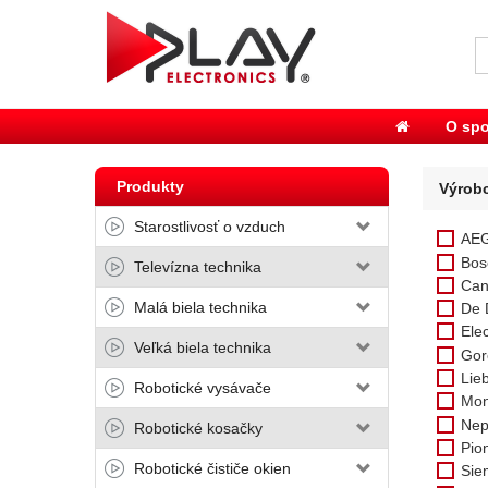
O spo
Produkty
Výrob
Starostlivosť o vzduch
AE
Bos
Televízna technika
Can
Malá biela technika
De 
Elec
Veľká biela technika
Gor
Lie
Robotické vysávače
Mon
Nep
Robotické kosačky
Pio
Robotické čističe okien
Sie