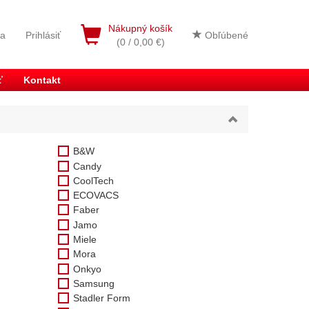
Nákupný košík
ia
Prihlásiť
Obľúbené
(0 / 0,00 €)
ť
Kontakt
B&W
Candy
CoolTech
ECOVACS
Faber
Jamo
Miele
Mora
Onkyo
Samsung
Stadler Form