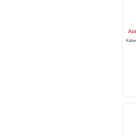
Au
Kábe