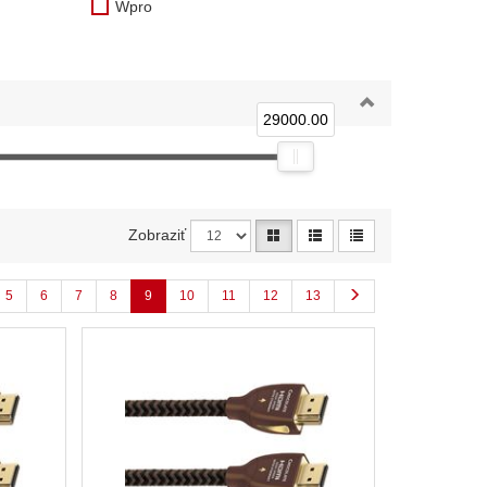
Wpro
29000.00
Zobraziť
5
6
7
8
9
10
11
12
13