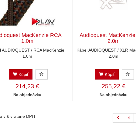
dioquest MacKenzie RCA
Audioquest MacKenzi
1.0m
2.0m
l AUDIOQUEST / RCA MacKenzie
Kábel AUDIOQUEST / XLR Ma
1,0m
2,0m
Kúpiť
Kúpiť
214,23 €
255,22 €
Na objednávku
Na objednávku
ú v € vrátane DPH
4