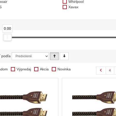
boair
Whirlpool
S
Xavax
0.00
ť podľa
adom
Výpredaj
Akcia
Novinka
4