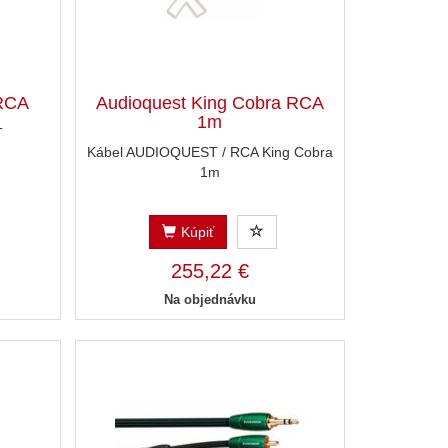
/RCA
Audioquest King Cobra RCA
1m
T
Kábel AUDIOQUEST / RCA King Cobra
1m
Kúpiť
255,22 €
Na objednávku