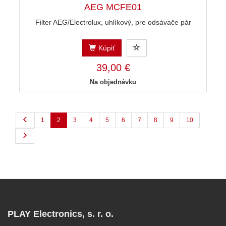
AEG MCFE01
Filter AEG/Electrolux, uhlíkový, pre odsávače pár
Kúpiť
39,00 €
Na objednávku
1
2
3
4
5
6
7
8
9
10
PLAY Electronics, s. r. o.