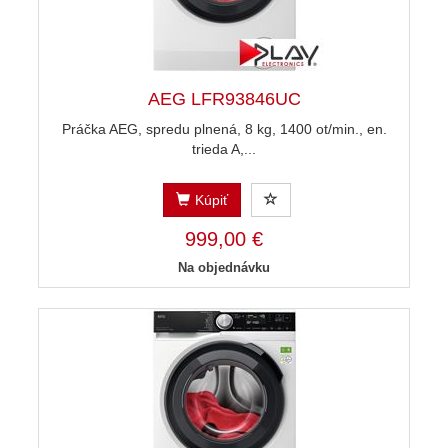
AEG LFR93846UC
Práčka AEG, spredu plnená, 8 kg, 1400 ot/min., en.
trieda A,...
Kúpiť
999,00 €
Na objednávku