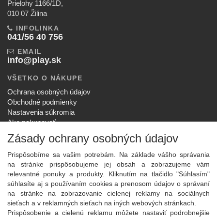
Prielohy 1166/1D,
010 07 Žilina
INFOLINKA
041/56 40 756
EMAIL
info@play.sk
VŠETKO O NÁKUPE
Ochrana osobných údajov
Obchodné podmienky
Nastavenia súkromia
Ako nakupovať
Reklamačný poriadok
Zásady ochrany osobných údajov
SPOLOČNOSŤ
Prispôsobíme sa vašim potrebám. Na základe vášho správania
O nás
na stránke prispôsobujeme jej obsah a zobrazujeme vám
Kontakt
relevantné ponuky a produkty. Kliknutím na tlačidlo "Súhlasím"
Služby
súhlasíte aj s používaním cookies a prenosom údajov o správaní
Aktuality
na stránke na zobrazovanie cielenej reklamy na sociálnych
sieťach a v reklamných sieťach na iných webových stránkach.
NOVINKY NA EMAIL
Prispôsobenie a cielenú reklamu môžete nastaviť podrobnejšie