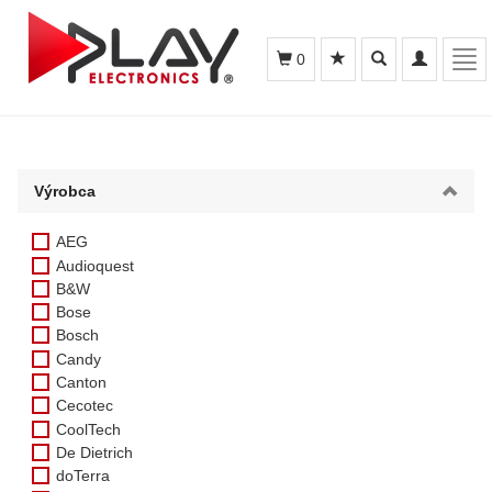
Toggle
Toggle
Tog
0
search
navigation
navi
Výrobca
AEG
Audioquest
B&W
Bose
Bosch
Candy
Canton
Cecotec
CoolTech
De Dietrich
doTerra