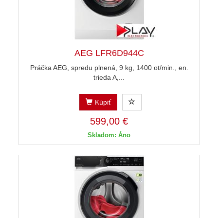
AEG LFR6D944C
Práčka AEG, spredu plnená, 9 kg, 1400 ot/min., en.
trieda A,...
Kúpiť
599,00 €
Skladom: Áno