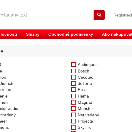
Registrác
ločnosti
Služby
Obchodné podmienky
Ako nakupova
ca
G
Audioquest
e
Bosch
ton
Cecotec
Dietrich
doTerra
trolux
Elica
enje
Hama
bherr
Magnat
itor audio
Monster
riradený
Neuvedený
neer
Projecta
mens
Skylink