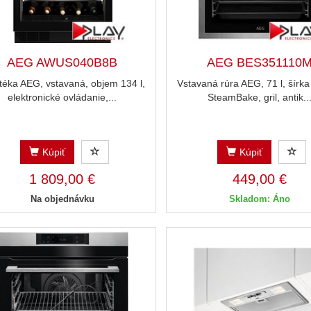
AEG AWUS040B8B
AEG BES351110
téka AEG, vstavaná, objem 134 l,
Vstavaná rúra AEG, 71 l, šírka
elektronické ovládanie,...
SteamBake, gril, antik..
Kúpiť
Kúpiť
1 809,00 €
449,00 €
Na objednávku
Skladom: Áno