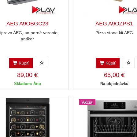
AEG A9OBGC23
AEG A9OZPS1
úprava AEG, na parné varenie,
Pizza stone kit AEG
antikor
Kúpiť
Kúpiť
89,00 €
65,00 €
Skladom: Áno
Na objednávku
Akcia