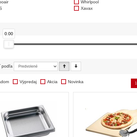
boair
Whirlpool
S
Xavax
0.00
ť podľa
adom
Výpredaj
Akcia
Novinka
1