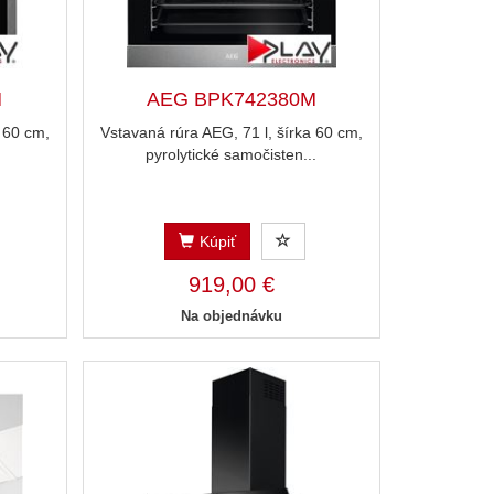
M
AEG BPK742380M
 60 cm,
Vstavaná rúra AEG, 71 l, šírka 60 cm,
.
pyrolytické samočisten...
Kúpiť
919,00 €
Na objednávku