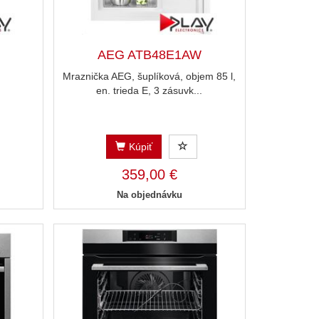
AEG ATB48E1AW
Mraznička AEG, šuplíková, objem 85 l,
en. trieda E, 3 zásuvk...
Kúpiť
359,00 €
Na objednávku