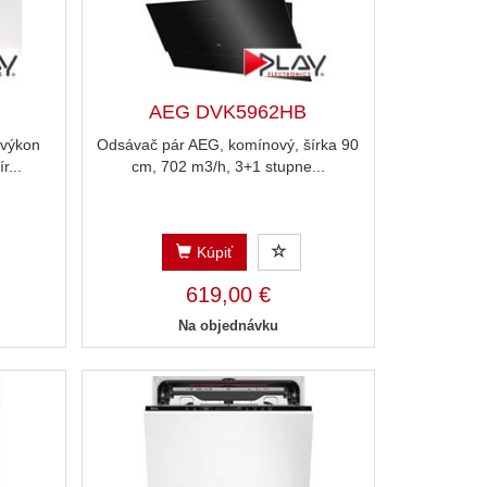
AEG DVK5962HB
 výkon
Odsávač pár AEG, komínový, šírka 90
r...
cm, 702 m3/h, 3+1 stupne...
Kúpiť
619,00 €
Na objednávku