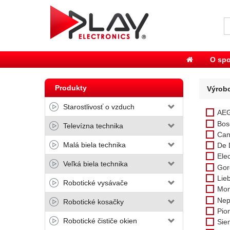
O spo
Produkty
Výrob
Starostlivosť o vzduch
AE
Bos
Televízna technika
Can
Malá biela technika
De 
Elec
Veľká biela technika
Gor
Lie
Robotické vysávače
Mon
Nep
Robotické kosačky
Pio
Robotické čističe okien
Sie