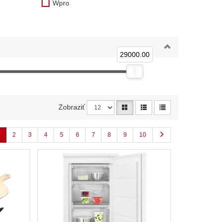
Wpro
29000.00
Zobraziť
2
3
4
5
6
7
8
9
10