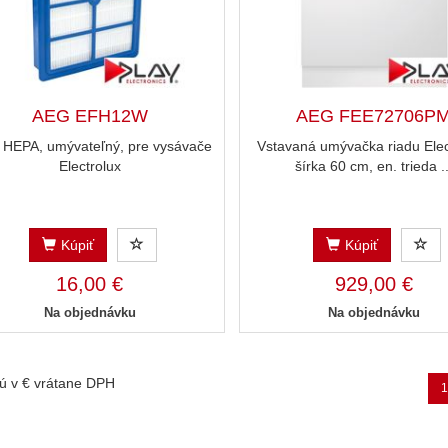
AEG EFH12W
AEG FEE72706P
er HEPA, umývateľný, pre vysávače
Vstavaná umývačka riadu Elec
Electrolux
šírka 60 cm, en. trieda ..
Kúpiť
Kúpiť
16,00 €
929,00 €
Na objednávku
Na objednávku
ú v € vrátane DPH
1