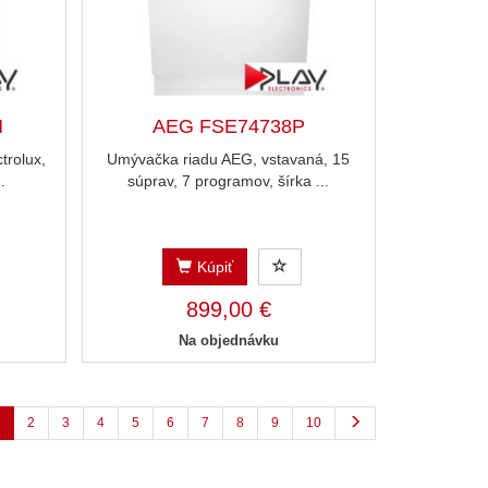
M
AEG FSE74738P
trolux,
Umývačka riadu AEG, vstavaná, 15
.
súprav, 7 programov, šírka ...
Kúpiť
899,00 €
Na objednávku
2
3
4
5
6
7
8
9
10