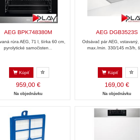
AEG BPK748380M
AEG DGB3523S
vaná rúra AEG, 71 l, šírka 60 cm,
Odsávač pár AEG, vstavaný,
pyrolytické samočisten...
max./min. 330/145 m3/h, ší
Kúpiť
Kúpiť
959,00 €
169,00 €
Na objednávku
Na objednávku