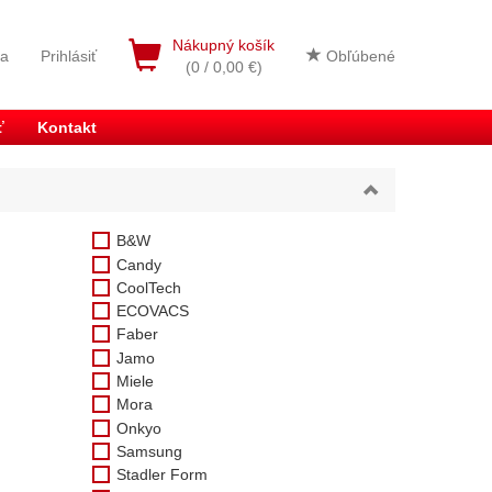
Nákupný košík
ia
Prihlásiť
Obľúbené
(0 / 0,00 €)
ť
Kontakt
B&W
Candy
CoolTech
ECOVACS
Faber
Jamo
Miele
Mora
Onkyo
Samsung
Stadler Form