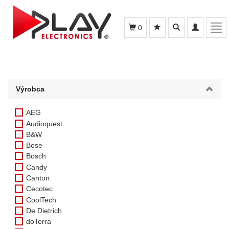
Toggle
Toggle
Tog
0
search
navigation
navi
Výrobca
AEG
Audioquest
B&W
Bose
Bosch
Candy
Canton
Cecotec
CoolTech
De Dietrich
doTerra