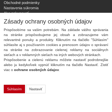
Obchodné podmienky
Nastavenia súkromia
Ako nakupovať
Reklamačný poriadok
Zásady ochrany osobných údajov
SPOLOČNOSŤ
Prispôsobíme sa vašim potrebám. Na základe vášho správania
O nás
na stránke prispôsobujeme jej obsah a zobrazujeme vám
Kontakt
relevantné ponuky a produkty. Kliknutím na tlačidlo "Súhlasím"
Služby
súhlasíte aj s používaním cookies a prenosom údajov o správaní
Aktuality
na stránke na zobrazovanie cielenej reklamy na sociálnych
sieťach a v reklamných sieťach na iných webových stránkach.
NOVINKY NA EMAIL
Prispôsobenie a cielenú reklamu môžete nastaviť podrobnejšie
Prihlásiť
alebo ju kedykoľvek vypnúť kliknutím na tlačidlo Nastaviť. Zistiť
viac o
ochrane osobných údajov
.
Viac informácií o tejto službe
Súhlasím
Nastaviť
Copyright
2026 ©
PLAY Electronics