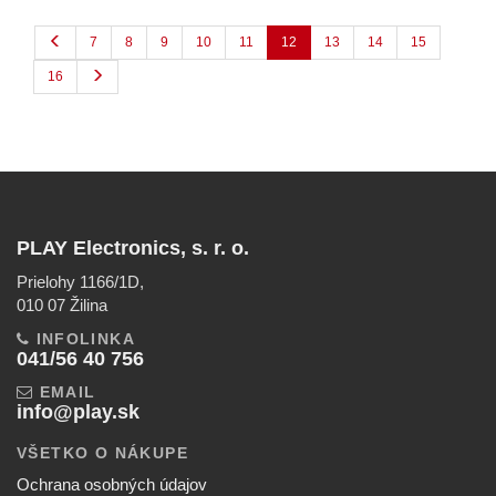
7
8
9
10
11
12
13
14
15
16
PLAY Electronics, s. r. o.
Prielohy 1166/1D,
010 07 Žilina
INFOLINKA
041/56 40 756
EMAIL
info@play.sk
VŠETKO O NÁKUPE
Ochrana osobných údajov