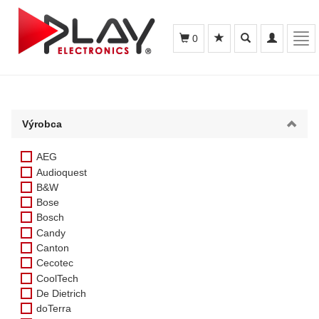
Toggle
Toggle
Tog
0
search
navigation
navi
Výrobca
AEG
Audioquest
B&W
Bose
Bosch
Candy
Canton
Cecotec
CoolTech
De Dietrich
doTerra