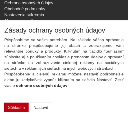
Ochrana osobných údajov
Obchodné podmienky
Nastavenia súkromia
Ako nakupovať
Reklamačný poriadok
Zásady ochrany osobných údajov
SPOLOČNOSŤ
Prispôsobíme sa vašim potrebám. Na základe vášho správania
O nás
na stránke prispôsobujeme jej obsah a zobrazujeme vám
Kontakt
relevantné ponuky a produkty. Kliknutím na tlačidlo "Súhlasím"
Služby
súhlasíte aj s používaním cookies a prenosom údajov o správaní
Aktuality
na stránke na zobrazovanie cielenej reklamy na sociálnych
sieťach a v reklamných sieťach na iných webových stránkach.
NOVINKY NA EMAIL
Prispôsobenie a cielenú reklamu môžete nastaviť podrobnejšie
Prihlásiť
alebo ju kedykoľvek vypnúť kliknutím na tlačidlo Nastaviť. Zistiť
viac o
ochrane osobných údajov
.
Viac informácií o tejto službe
Súhlasím
Nastaviť
Copyright
2026 ©
PLAY Electronics