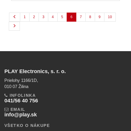
1
2
3
4
5
6
7
8
9
10
PLAY Electronics, s. r. o.
Prielohy 1166/1D,
010 07 Žilina
INFOLINKA
041/56 40 756
EMAIL
info@play.sk
VŠETKO O NÁKUPE