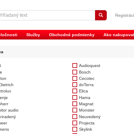
Registrác
ločnosti
Služby
Obchodné podmienky
Ako nakupova
ca
G
Audioquest
e
Bosch
ton
Cecotec
Dietrich
doTerra
trolux
Elica
enje
Hama
bherr
Magnat
itor audio
Monster
riradený
Neuvedený
neer
Projecta
mens
Skylink