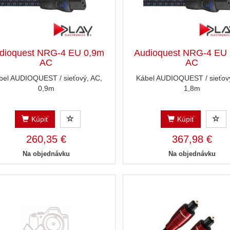
dioquest NRG-4 EU 0,9m
Audioquest NRG-4 EU
AC
AC
bel AUDIOQUEST / sieťový, AC,
Kábel AUDIOQUEST / sieťový
0,9m
1,8m
Kúpiť
Kúpiť
260,35 €
367,98 €
Na objednávku
Na objednávku