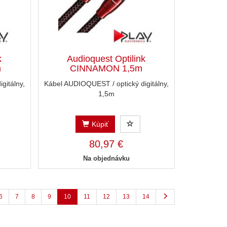
k
Audioquest Optilink
m
CINNAMON 1,5m
gitálny,
Kábel AUDIOQUEST / optický digitálny,
1,5m
Kúpiť
80,97 €
Na objednávku
6
7
8
9
10
11
12
13
14