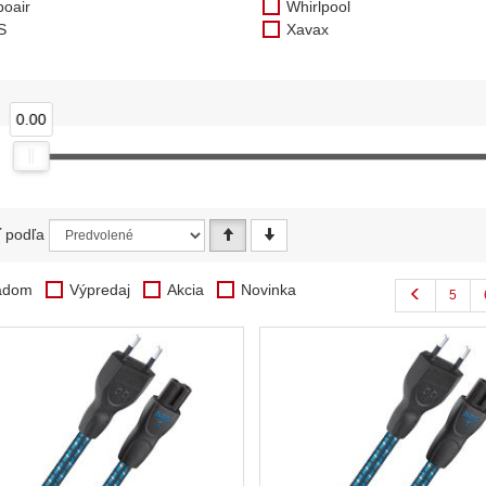
boair
Whirlpool
S
Xavax
0.00
ť podľa
adom
Výpredaj
Akcia
Novinka
5