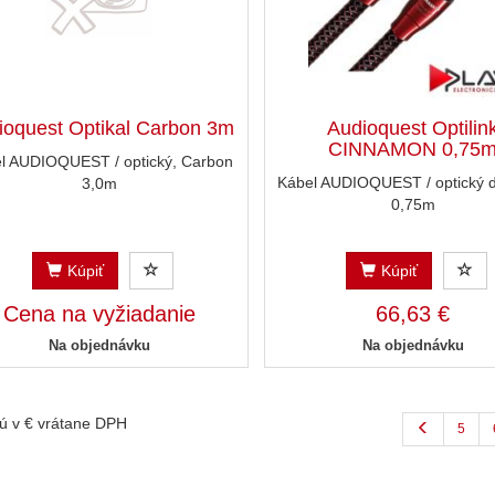
ioquest Optikal Carbon 3m
Audioquest Optilin
CINNAMON 0,75
l AUDIOQUEST / optický, Carbon
Kábel AUDIOQUEST / optický di
3,0m
0,75m
Kúpiť
Kúpiť
Cena na vyžiadanie
66,63 €
Na objednávku
Na objednávku
ú v € vrátane DPH
5