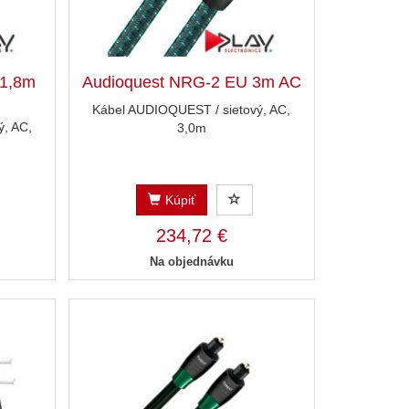
 1,8m
Audioquest NRG-2 EU 3m AC
Kábel AUDIOQUEST / sietový, AC,
, AC,
3,0m
Kúpiť
234,72 €
Na objednávku