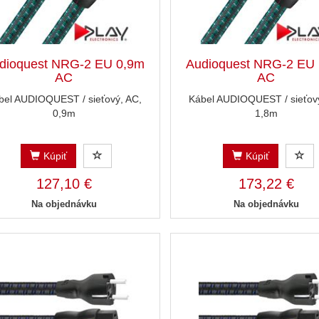
dioquest NRG-2 EU 0,9m
Audioquest NRG-2 EU
AC
AC
bel AUDIOQUEST / sieťový, AC,
Kábel AUDIOQUEST / sieťový
0,9m
1,8m
Kúpiť
Kúpiť
127,10 €
173,22 €
Na objednávku
Na objednávku