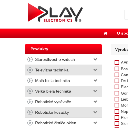
O spo
Produkty
Výrob
Starostlivosť o vzduch
AE
Bos
Televízna technika
Can
Malá biela technika
De 
Elec
Veľká biela technika
Gor
Lie
Robotické vysávače
Mon
Nep
Robotické kosačky
Pio
Robotické čističe okien
Sie