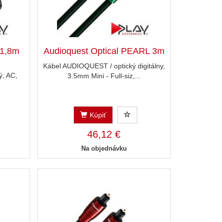
 1,8m
Audioquest Optical PEARL 3m
Kábel AUDIOQUEST / optický digitálny,
, AC,
3.5mm Mini - Full-siz,...
Kúpiť
46,12 €
Na objednávku