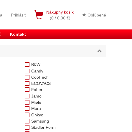
Nákupný košík
ia
Prihlásiť
Obľúbené
(0 / 0,00 €)
ť
Kontakt
B&W
Candy
CoolTech
ECOVACS
Faber
Jamo
Miele
Mora
Onkyo
Samsung
Stadler Form