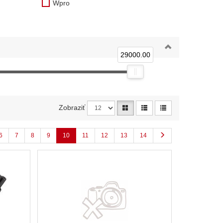
Wpro
29000.00
Zobraziť
6
7
8
9
10
11
12
13
14