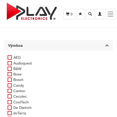
Toggle
Toggle
Tog
0
search
navigation
navi
Výrobca
AEG
Audioquest
B&W
Bose
Bosch
Candy
Canton
Cecotec
CoolTech
De Dietrich
doTerra