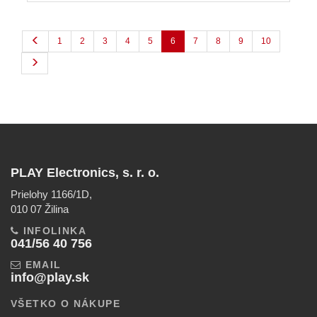
1
2
3
4
5
6
7
8
9
10
PLAY Electronics, s. r. o.
Prielohy 1166/1D,
010 07 Žilina
INFOLINKA
041/56 40 756
EMAIL
info@play.sk
VŠETKO O NÁKUPE