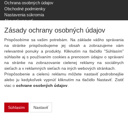
Ochrana osobných údajov
Obchodné podmienky
Nastavenia súkromia
Ako nakupovať
Reklamačný poriadok
Zásady ochrany osobných údajov
SPOLOČNOSŤ
Prispôsobíme sa vašim potrebám. Na základe vášho správania
O nás
na stránke prispôsobujeme jej obsah a zobrazujeme vám
Kontakt
relevantné ponuky a produkty. Kliknutím na tlačidlo "Súhlasím"
Služby
súhlasíte aj s používaním cookies a prenosom údajov o správaní
Aktuality
na stránke na zobrazovanie cielenej reklamy na sociálnych
sieťach a v reklamných sieťach na iných webových stránkach.
NOVINKY NA EMAIL
Prispôsobenie a cielenú reklamu môžete nastaviť podrobnejšie
Prihlásiť
alebo ju kedykoľvek vypnúť kliknutím na tlačidlo Nastaviť. Zistiť
viac o
ochrane osobných údajov
.
Viac informácií o tejto službe
Súhlasím
Nastaviť
Copyright
2026 ©
PLAY Electronics