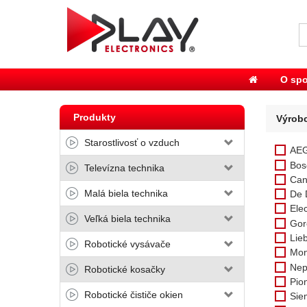
O spo
Produkty
Výrob
Starostlivosť o vzduch
AE
Bos
Televízna technika
Can
Malá biela technika
De 
Elec
Veľká biela technika
Gor
Lie
Robotické vysávače
Mon
Nep
Robotické kosačky
Pio
Robotické čističe okien
Sie