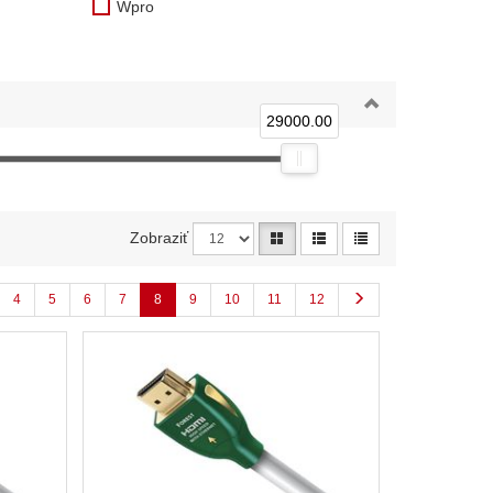
Wpro
29000.00
Zobraziť
4
5
6
7
8
9
10
11
12