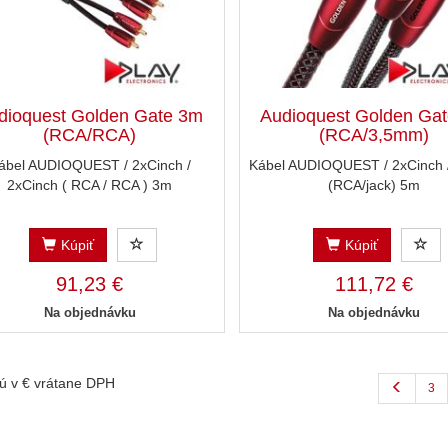
dioquest Golden Gate 3m
Audioquest Golden Ga
(RCA/RCA)
(RCA/3,5mm)
ábel AUDIOQUEST / 2xCinch /
Kábel AUDIOQUEST / 2xCinch 
2xCinch ( RCA / RCA ) 3m
(RCA/jack) 5m
Kúpiť
Kúpiť
91,23 €
111,72 €
Na objednávku
Na objednávku
ú v € vrátane DPH
3