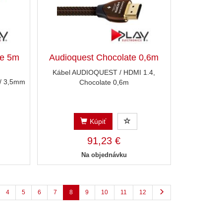
te 5m
Audioquest Chocolate 0,6m
Kábel AUDIOQUEST / HDMI 1.4,
/ 3,5mm
Chocolate 0,6m
Kúpiť
91,23 €
Na objednávku
4
5
6
7
8
9
10
11
12