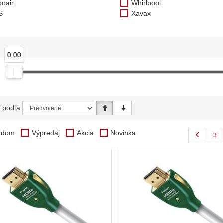
boair
Whirlpool
S
Xavax
0.00
ť podľa
adom
Výpredaj
Akcia
Novinka
3