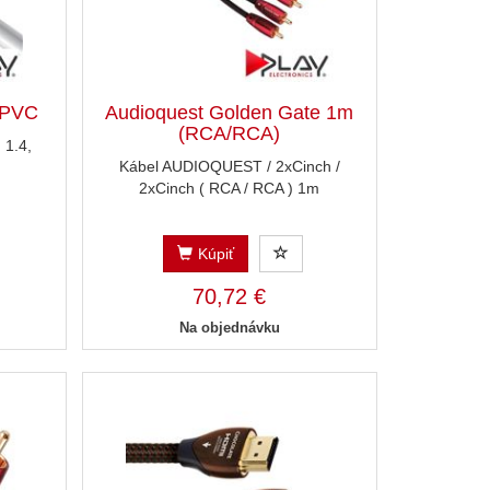
 PVC
Audioquest Golden Gate 1m
(RCA/RCA)
1.4,
Kábel AUDIOQUEST / 2xCinch /
2xCinch ( RCA / RCA ) 1m
Kúpiť
70,72 €
Na objednávku