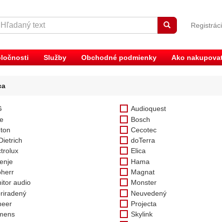
Registrác
ločnosti
Služby
Obchodné podmienky
Ako nakupova
ca
G
Audioquest
e
Bosch
ton
Cecotec
Dietrich
doTerra
trolux
Elica
enje
Hama
bherr
Magnat
itor audio
Monster
riradený
Neuvedený
neer
Projecta
mens
Skylink