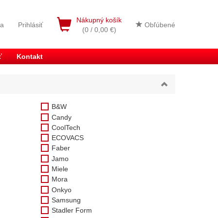
Nákupný košík
ia
Prihlásiť
Obľúbené
(0 / 0,00 €)
ť
Kontakt
B&W
Candy
CoolTech
ECOVACS
Faber
Jamo
Miele
Mora
Onkyo
Samsung
Stadler Form