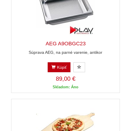
AEG A9OBGC23
Súprava AEG, na parné varenie, antikor
Kúpiť
89,00 €
Skladom: Áno