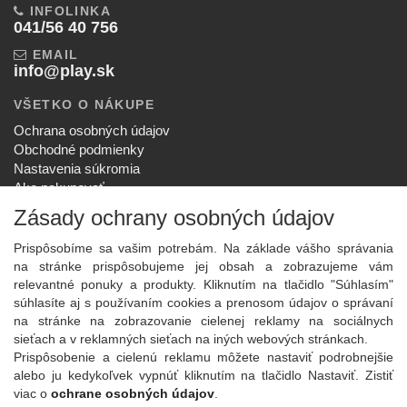
INFOLINKA
041/56 40 756
EMAIL
info@play.sk
VŠETKO O NÁKUPE
Ochrana osobných údajov
Obchodné podmienky
Nastavenia súkromia
Ako nakupovať
Reklamačný poriadok
Zásady ochrany osobných údajov
SPOLOČNOSŤ
Prispôsobíme sa vašim potrebám. Na základe vášho správania
O nás
na stránke prispôsobujeme jej obsah a zobrazujeme vám
Kontakt
relevantné ponuky a produkty. Kliknutím na tlačidlo "Súhlasím"
Služby
súhlasíte aj s používaním cookies a prenosom údajov o správaní
Aktuality
na stránke na zobrazovanie cielenej reklamy na sociálnych
sieťach a v reklamných sieťach na iných webových stránkach.
NOVINKY NA EMAIL
Prispôsobenie a cielenú reklamu môžete nastaviť podrobnejšie
Prihlásiť
alebo ju kedykoľvek vypnúť kliknutím na tlačidlo Nastaviť. Zistiť
viac o
ochrane osobných údajov
.
Viac informácií o tejto službe