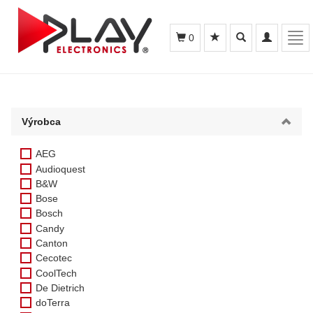
Toggle
Toggle
Tog
0
search
navigation
navi
Výrobca
AEG
Audioquest
B&W
Bose
Bosch
Candy
Canton
Cecotec
CoolTech
De Dietrich
doTerra