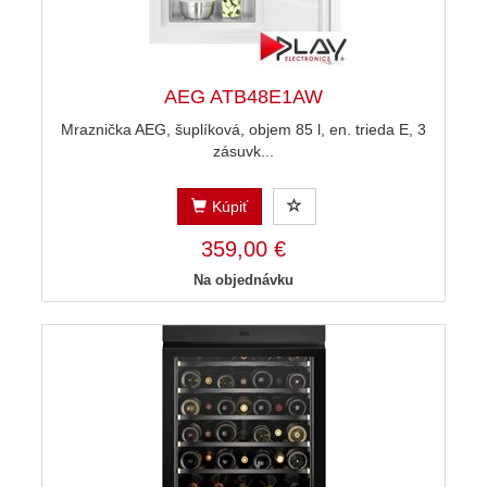
AEG ATB48E1AW
Mraznička AEG, šuplíková, objem 85 l, en. trieda E, 3
zásuvk...
Kúpiť
359,00 €
Na objednávku