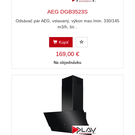
AEG DGB3523S
Odsávač pár AEG, vstavaný, výkon max./min. 330/145
m3/h, šír...
Kúpiť
169,00 €
Na objednávku