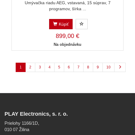
Umývačka riadu AEG, vstavaná, 15 súprav, 7
programov, šírka ...
Kúpiť
899,00 €
Na objednávku
1
2
3
4
5
6
7
8
9
10
PLAY Electronics, s. r. o.
Prielohy 1166/1D,
010 07 Žilina