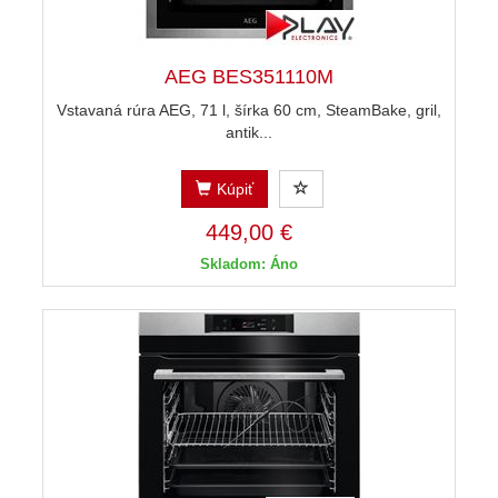
AEG BES351110M
Vstavaná rúra AEG, 71 l, šírka 60 cm, SteamBake, gril,
antik...
Kúpiť
449,00 €
Skladom: Áno