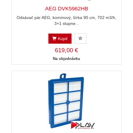
AEG DVK5962HB
Odsávač pár AEG, komínový, šírka 90 cm, 702 m3/h,
3+1 stupne...
Kúpiť
619,00 €
Na objednávku