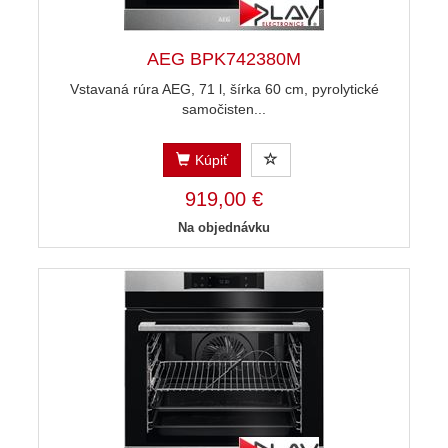
AEG BPK742380M
Vstavaná rúra AEG, 71 l, šírka 60 cm, pyrolytické
samočisten...
Kúpiť
919,00 €
Na objednávku