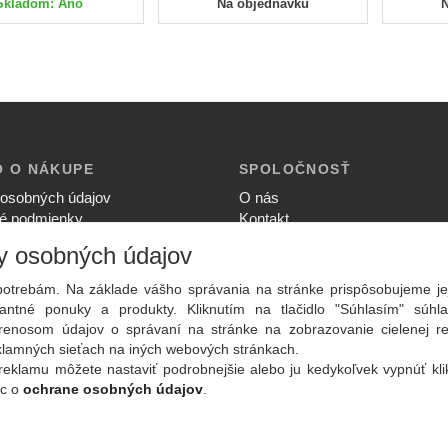
Skladom: Áno
Na objednávku
O O NÁKUPE
SPOLOČNOSŤ
osobných údajov
O nás
é podmienky
Kontakt
ia súkromia
Služby
y osobných údajov
upovať
Aktuality
ný poriadok
otrebám. Na základe vášho správania na stránke prispôsobujeme je
ntné ponuky a produkty. Kliknutím na tlačidlo "Súhlasím" súhla
renosom údajov o správaní na stránke na zobrazovanie cielenej r
eklamných sieťach na iných webových stránkach.
reklamu môžete nastaviť podrobnejšie alebo ju kedykoľvek vypnúť kl
ac o
ochrane osobných údajov
.
Copyright
2026 ©
PLAY Electronics