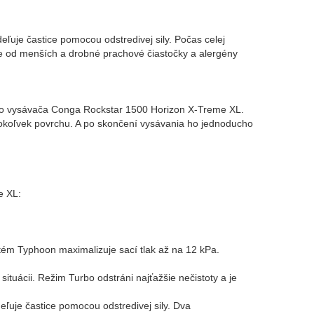
ľuje častice pomocou odstredivej sily. Počas celej
ice od menších a drobné prachové čiastočky a alergény
vého vysávača Conga Rockstar 1500 Horizon X-Treme XL.
éhokoľvek povrchu. A po skončení vysávania ho jednoducho
e XL:
ém Typhoon maximalizuje sací tlak až na 12 kPa.
tuácii. Režim Turbo odstráni najťažšie nečistoty a je
eľuje častice pomocou odstredivej sily. Dva