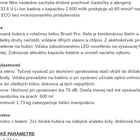
nné filtre následne zachytia drobné prachové čiastočky a alergény.
: 33,6 V Li-Ion batéria s kapacitou 2 600 mAh poskytuje až 60 minút* ne
e ECO bez motorizovaného príslušenstva.
ie
ovaná hubica s rotačnou kefou Brush Pro: Kefa je kombináciou štetín a 
všetky druhy nečistôt, vrátane dlhých vlasov a chlpov. Z akéhokoľvek po
etlenie na hubici: Vďaka zabudovanému LED osvetleniu na vysávacej 
plej: Zobrazuje aktuálnu kapacitu batérie a úroveň sacieho výkonu.
vlastnosti
na stenu: Tyčový vysávač po skončení upratovania stačí vložiť do držia
obody: Vďaka prevádzke na batériu si pri vysávaní užívate úplnú voľn
e do všetkých kútov, dokonca aj tých najvyšších.
lence: Hlučnosť pri upratovaní iba 70 dB. Oveľa menej než iné vysáv
ásobníka na prach: 600 ml.
motnosť 1,73 kg zabezpečuje ľahkú manipuláciu.
nstvo
enstvo v balení: 2v1 široká hubica na nábytok a/alebo kúty, štrbinová h
CKÉ PARAMETRE