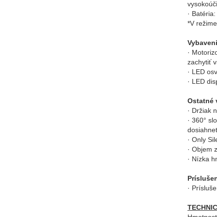
vysokoúči
· Batéria
*V režim
Vybaven
· Motoriz
zachytiť 
· LED osv
· LED dis
Ostatné 
· Držiak 
· 360° sl
dosiahnet
· Only Si
· Objem z
· Nízka h
Prísluše
· Prísluš
TECHNI