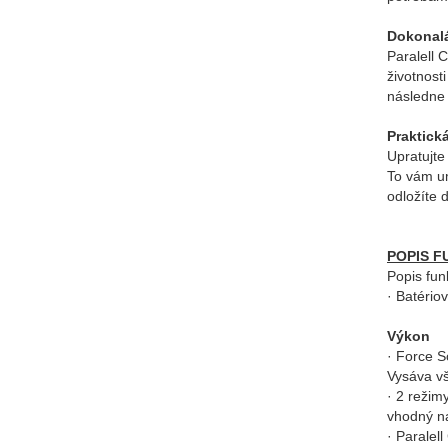
Dokonalá 
Paralell 
životnost
následne 
Praktick
Upratujte
To vám um
odložíte 
POPIS F
Popis fu
· Batério
Výkon
· Force S
Vysáva vš
· 2 režim
vhodný n
· Paralel