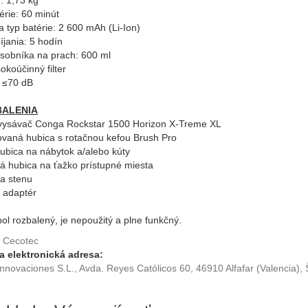
: 1,73 kg
érie: 60 minút
a typ batérie: 2 600 mAh (Li-Ion)
jania: 5 hodín
sobníka na prach: 600 ml
sokoúčinný filter
: ≤70 dB
BALENIA
 vysávač Conga Rockstar 1500 Horizon X-Treme XL
ovaná hubica s rotačnou kefou Brush Pro
hubica na nábytok a/alebo kúty
vá hubica na ťažko prístupné miesta
na stenu
í adaptér
ol rozbalený, je nepoužitý a plne funkčný.
Cecotec
a elektronická adresa:
nnovaciones S.L., Avda. Reyes Católicos 60, 46910 Alfafar (Valencia)