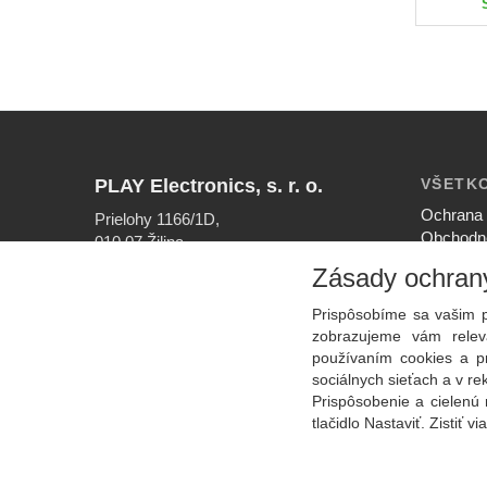
PLAY Electronics, s. r. o.
VŠETK
Ochrana 
Prielohy 1166/1D,
Obchodn
010 07 Žilina
Nastaven
Zásady ochran
INFOLINKA
Ako nak
041/56 40 756
Reklamač
Prispôsobíme sa vašim p
EMAIL
zobrazujeme vám releva
info@play.sk
používaním cookies a p
sociálnych sieťach a v r
Prispôsobenie a cielenú 
tlačidlo Nastaviť. Zistiť vi