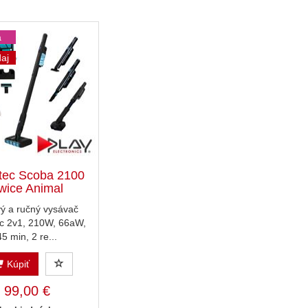
a
aj
tec Scoba 2100
wice Animal
ý a ručný vysávač
c 2v1, 210W, 66aW,
45 min, 2 re...
Kúpiť
99,00 €