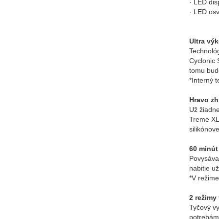
· LED dis
· LED osv
Ultra vý
Technológ
Cyclonic 
tomu bud
*Interný 
Hravo zh
Už žiadne
Treme XL 
silikónove
60 minút
Povysávaj
nabitie u
*V režim
2 režimy
Tyčový vy
potrebám