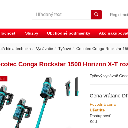
Registrác
ločnosti
Služby
Obchodné podmienky
Ako nakupova
lá biela technika
Vysávače
Tyčové
Cecotec Conga Rockstar 150
cotec Conga Rockstar 1500 Horizon X-T ro
Tyčový vysávač Ceco
daj
Cena vrátane D
Pôvodná cena
Ušetríte
Dostupnosť
Kód