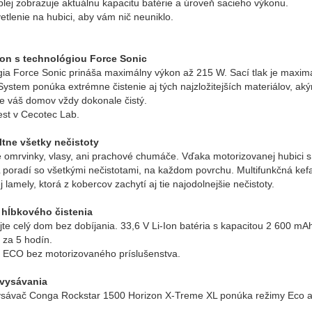
plej zobrazuje aktuálnu kapacitu batérie a úroveň sacieho výkonu.
etlenie na hubici, aby vám nič neuniklo.
kon s technológiou Force Sonic
ia Force Sonic prináša maximálny výkon až 215 W. Sací tlak je maxim
System ponúka extrémne čistenie aj tých najzložitejších materiálov, a
e váš domov vždy dokonale čistý.
test v Cecotec Lab.
ltne všetky nečistoty
 omrvinky, vlasy, ani prachové chumáče. Vďaka motorizovanej hubici 
poradí so všetkými nečistotami, na každom povrchu. Multifunkčná kefa
j lamely, ktorá z kobercov zachytí aj tie najodolnejšie nečistoty.
 hĺbkového čistenia
te celý dom bez dobíjania. 33,6 V Li-Ion batéria s kapacitou 2 600 mA
ž za 5 hodín.
e ECO bez motorizovaného príslušenstva.
 vysávania
sávač Conga Rockstar 1500 Horizon X-Treme XL ponúka režimy Eco a Tu
.