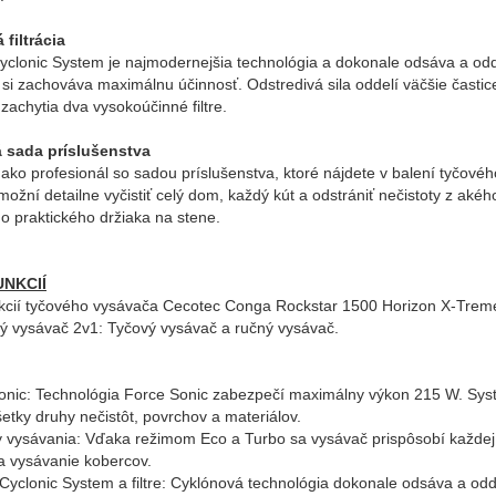
filtrácia
Cyclonic System je najmodernejšia technológia a dokonale odsáva a odde
i si zachováva maximálnu účinnosť. Odstredivá sila oddelí väčšie čast
zachytia dva vysokoúčinné filtre.
á sada príslušenstva
 ako profesionál so sadou príslušenstva, ktoré nájdete v balení tyčo
ožní detailne vyčistiť celý dom, každý kút a odstrániť nečistoty z ak
do praktického držiaka na stene.
UNKCIÍ
nkcií tyčového vysávača Cecotec Conga Rockstar 1500 Horizon X-Trem
vý vysávač 2v1: Tyčový vysávač a ručný vysávač.
onic: Technológia Force Sonic zabezpečí maximálny výkon 215 W. Syst
etky druhy nečistôt, povrchov a materiálov.
y vysávania: Vďaka režimom Eco a Turbo sa vysávač prispôsobí každej si
a vysávanie kobercov.
l Cyclonic System a filtre: Cyklónová technológia dokonale odsáva a odd