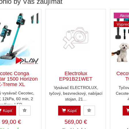
hlo by Vás zaujímať
Akci
Výpred
cotec Conga
Electrolux
Ceco
ar 1500 Horizon
EP91B21WET
T
X-Treme XL
Vysávač ELECTROLUX,
Tyčov
ý vysávač Cecotec,
tyčový, bezvreckový, nabíjací
Cecote
 12kPa, 60 min, 2
stojan, 21...
režimy, LED
Kúpiť
Kúpiť
99,00 €
569,00 €