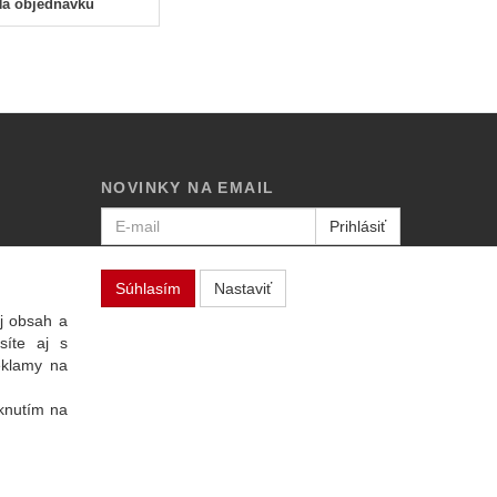
Na objednávku
NOVINKY NA EMAIL
Prihlásiť
Viac informácií o tejto službe
Súhlasím
Nastaviť
j obsah a
síte aj s
eklamy na
iknutím na