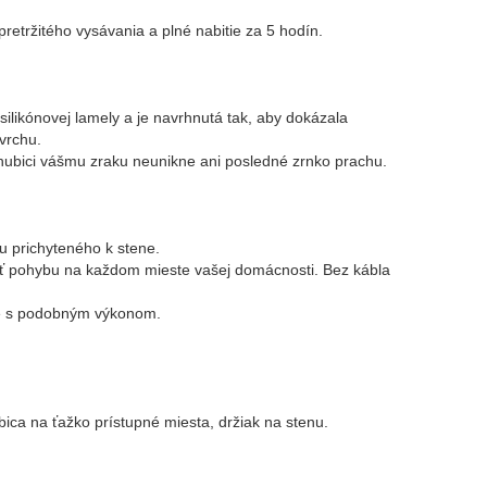
pretržitého vysávania a plné nabitie za 5 hodín.
silikónovej lamely a je navrhnutá tak, aby dokázala
vrchu.
hubici vášmu zraku neunikne ani posledné zrnko prachu.
ku prichyteného k stene.
osť pohybu na každom mieste vašej domácnosti. Bez kábla
ače s podobným výkonom.
ubica na ťažko prístupné miesta, držiak na stenu.