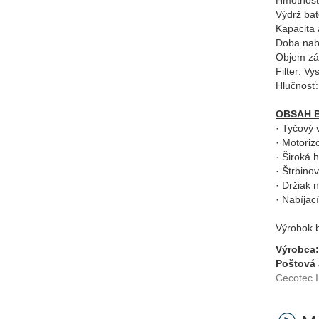
Hmotnosť
Výdrž bat
Kapacita 
Doba nabí
Objem zá
Filter: Vy
Hlučnosť
OBSAH 
· Tyčový
· Motoriz
· Široká 
· Štrbino
· Držiak 
· Nabíjac
Výrobok b
Výrobca:
Poštová 
Cecotec I