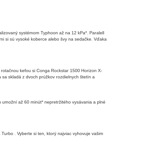
alizovaný systémom Typhoon až na 12 kPa*. Paralell
kými si sú vysoké koberce alebo švy na sedačke. Vďaka
s rotačnou kefou si Conga Rockstar 1500 Horizon X-
 sa skladá z dvoch prúžkov rozdielnych štetín a
h umožní až 60 minút* nepretržitého vysávania a plné
rbo . Vyberte si ten, ktorý najviac vyhovuje vašim