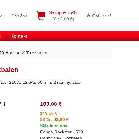
Nákupný košík
ia
Prihlásiť
Obľúbené
(0 / 0,00 €)
ť
Kontakt
0 Horizon X-T rozbalen
zbalen
tec, 215W, 12kPa, 60 min, 2 režimy, LED
PH
100,00 €
149,00 €
33 % / 49,00 €
Skladom: Áno
Conga Rockstar 1500
Horizon X-T rozbalen