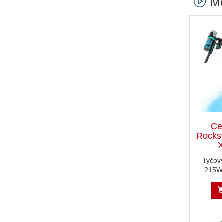
Mo
Ce
Rockst
Tyčov
215W,