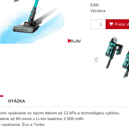
EAN
Výrobca
Pridať 
OTÁZKA
onic vysávanie so sacím tlakom až 12 kPa a technológiou cyklónu.
atérie až 60 minút s Li-Ion batériou 2 600 mAh.
y vysávania: Eco a Turbo.