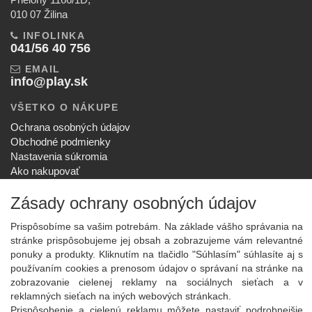
010 07 Žilina
INFOLINKA
041/56 40 756
EMAIL
info@play.sk
VŠETKO O NÁKUPE
Ochrana osobných údajov
Obchodné podmienky
Nastavenia súkromia
Ako nakupovať
Reklamačný poriadok
Zásady ochrany osobných údajov
SPOLOČNOSŤ
O nás
Prispôsobíme sa vašim potrebám. Na základe vášho správania na
Kontakt
stránke prispôsobujeme jej obsah a zobrazujeme vám relevantné
Služby
ponuky a produkty. Kliknutím na tlačidlo "Súhlasím" súhlasíte aj s
Aktuality
používaním cookies a prenosom údajov o správaní na stránke na
zobrazovanie cielenej reklamy na sociálnych sieťach a v
NOVINKY NA EMAIL
reklamných sieťach na iných webových stránkach.
Prispôsobenie a cielenú reklamu môžete nastaviť podrobnejšie